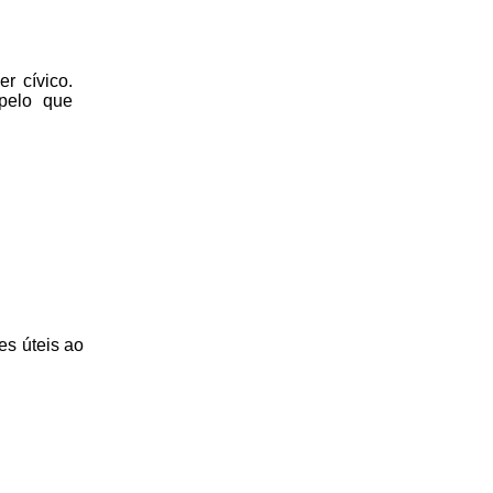
r cívico.
 pelo que
es úteis
ao