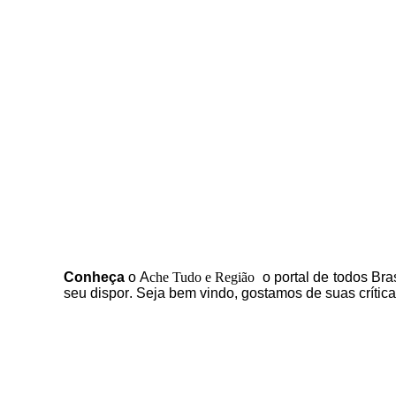
C
onheça
o
A
che Tudo e Região
o portal
de todos Bras
seu dispor
.
Seja b
em vindo
, g
ostamos de suas crític