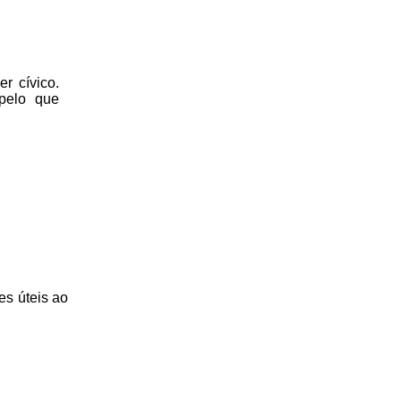
r cívico.
 pelo que
es úteis
ao