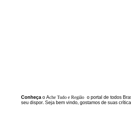
C
onheça
o
A
che Tudo e Região
o portal
de todos Bras
seu dispor
.
Seja b
em vindo
, g
ostamos de suas crític