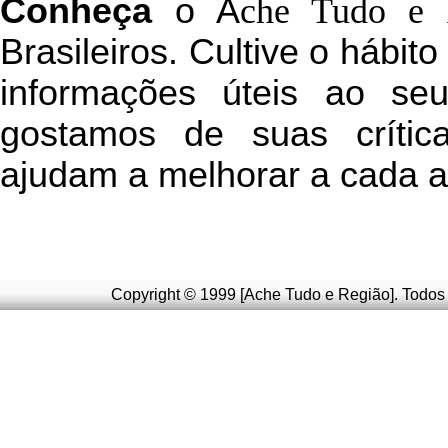
C
onheça
o
A
che Tudo e 
Brasileiros. Cultive o hábit
informações úteis
ao seu 
g
ostamos de suas crític
ajudam a melhorar a cada a
Copyright © 1999 [Ache Tudo e Região]. Todos 