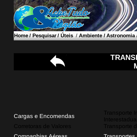
Home
/
Pesquisar
/
Úteis
/
Ambiente
/
Astronomia
TRANS
Transporte I
Cargas e Encomendas
Interestadua
Corretoras de Valores
Transporte d
Companhias Aéreas
Transportes