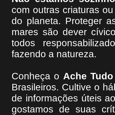
com outras criaturas o
do planeta. Proteger as
mares são dever cívic
todos responsabiliza
fazendo a natureza.
Conheça
o
A
che Tudo
Brasileiros. Cultive o h
de informações úteis
ao
g
ostamos de suas crít