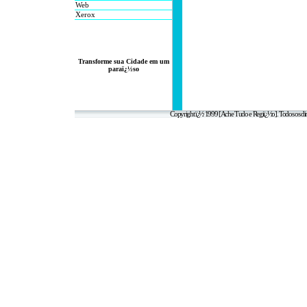
Web
Xerox
Transforme sua Cidade em um
paraï¿½so
Copyright ï¿½ 1999 [Ache Tudo e Regiï¿½o]. Todos os dir