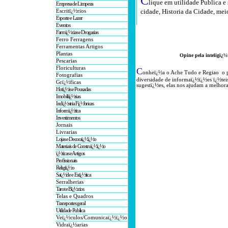
C
lique em utilidade Publica e
Empresa de Limpeza
cidade, Historia da Cidade, mei
Escritï¿½rios
Esporte e Lazer
Eventos
Farmï¿½cias e Drogarias
Ferro Ferragens
Ferramentas Artigos
Plantas
O
pine pela inteligï¿½
Pescarias
Floriculturas
C
onheï¿½a o A
che Tudo e Regiao o 
Fotografias
diversidade de informaï¿½ï¿½es ï¿½tei
Grï¿½ficas
sugestï¿½es, elas nos ajudam a melhora
Hotï¿½is e Pousadas
Imobiliï¿½rias
Indï¿½stria Fï¿½bricas
Informï¿½tica
Investimentos
Jornais
Livrarias
Lojas e Decoraï¿½ï¿½o
Materiais de Construï¿½ï¿½o
ï¿½ticas e Artigos
Profissionais
Religiï¿½o
Saï¿½de e Estï¿½tica
Serralherias
Tarot e Bï¿½zios
Telas e Quadros
Transportes geral
Utilidade Publica
Veï¿½culos/Comunicaï¿½ï¿½o
Vidraï¿½arias