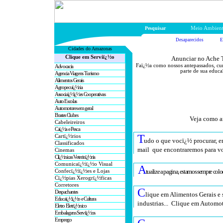
Pesquisar
Meio Ambien
Desaparecidos
E
Cidades do Amazonas
Clique em Serviï¿½o
Anunciar no Ache T
Faï¿½a como nossos antepassados, cu
Advocacia
parte de sua educa
Agencia Viagens Turismo
Alimentos Gerais
Agropecuï¿½ria
Associaï¿½ï¿½es Cooperativas
Auto Escolas
Automotores em geral
Boates Clubes
Veja como a
Cabeleireiros
Caï¿½a e Pesca
T
Cartï¿½rios
udo o que vocï¿½ procurar, e
Classificados
mail que encontraremos para v
Cinemas
Clï¿½nicas Veterinï¿½ria
Comunicaï¿½ï¿½o Visual
A
tualize a pagina, estamos sempre co
Confecï¿½ï¿½es e Lojas
Cï¿½pias Xerogrï¿½ficas
Corretores
C
Despachantes
lique em Alimentos Gerais e 
Educaï¿½ï¿½o e Cultura
industrias... Clique em Automot
Eletro Eletrï¿½nico
Embalagens Serviï¿½os
Emprego