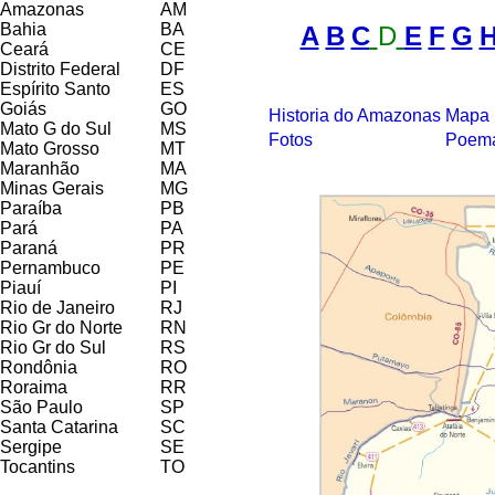
Amazonas
AM
Bahia
BA
A
B
C
D
E
F
G
Ceará
CE
Distrito Federal
DF
Espírito Santo
ES
Goiás
GO
Historia do Amazonas
Mapa 
Mato G do Sul
MS
Fotos
Poem
Mato Grosso
MT
Maranhão
MA
Minas Gerais
MG
Paraíba
PB
Pará
PA
Paraná
PR
Pernambuco
PE
Piauí
PI
Rio de Janeiro
RJ
Rio Gr do Norte
RN
Rio Gr do Sul
RS
Rondônia
RO
Roraima
RR
São Paulo
SP
Santa Catarina
SC
Sergipe
SE
Tocantins
TO