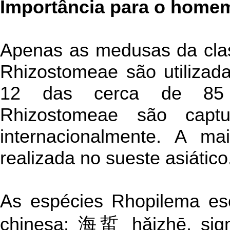
Importância para o home
Apenas as medusas da cla
Rhizostomeae são utilizad
12 das cerca de 85 e
Rhizostomeae são captu
internacionalmente. A ma
realizada no sueste asiático
As espécies Rhopilema es
chinesa: 海蜇 hǎizhē, signi