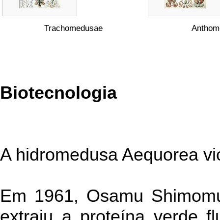
Trachomedusae
Anthom
Biotecnologia
A hidromedusa Aequorea vic
Em 1961, Osamu Shimomura
extraiu a proteína verde 