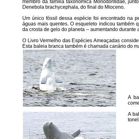
membro da família taxonômica Monodontidae, junto 
Denebola brachycephala, do final do Mioceno.
Um único fóssil dessa espécie foi encontrado na pe
águas mais quentes. O esqueleto indicou também q
da crosta de gelo do planeta -- aumentando durante a
O Livro Vermelho das Espécies Ameaçadas consider
Esta baleia branca também é chamada canário do mar
A ba
come
A ba
tone