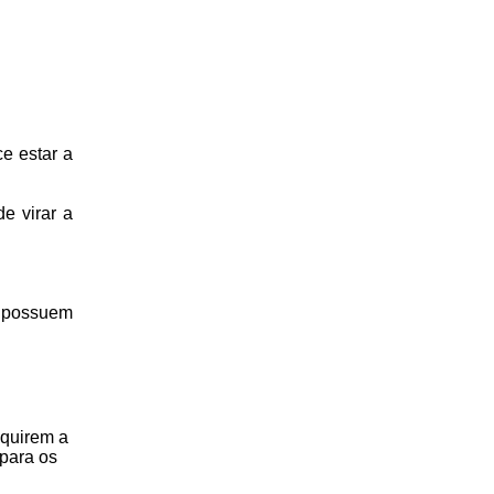
e estar a
e virar a
a possuem
iquirem a
 para os