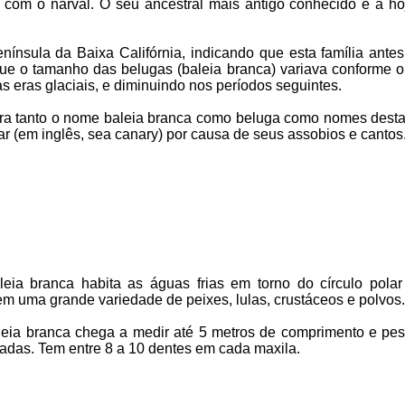
com o narval. O seu ancestral mais antigo conhecido é a hoj
nínsula da Baixa Califórnia, indicando que esta família antes
ue o tamanho das belugas (baleia branca) variava conforme 
s eras glaciais, e diminuindo nos períodos seguintes.
a tanto o nome baleia branca como beluga como nomes desta
 (em inglês, sea canary) por causa de seus assobios e cantos
leia branca habita as águas frias em torno do círculo polar 
m uma grande variedade de peixes, lulas, crustáceos e polvos.
leia branca chega a medir até 5 metros de comprimento e pes
ladas. Tem entre 8 a 10 dentes em cada maxila.