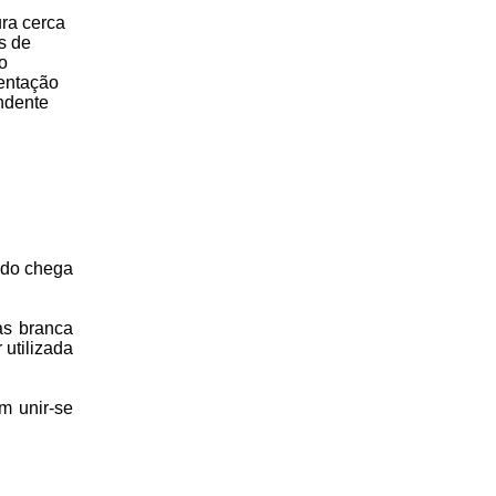
ra cerca
s de
o
ientação
endente
ndo chega
as branca
 utilizada
m unir-se