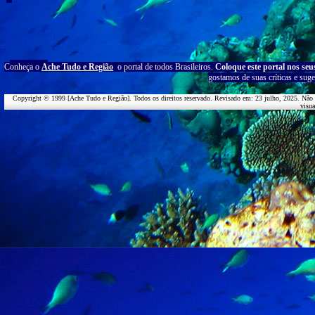
C
onheça o
A
che Tudo e Região
o portal
de todos Brasileiros.
Coloque este portal nos seu
g
ostamos de suas críticas e suge
Copyright © 1999 [Ache Tudo e Região]. Todos os direitos reservado. Revisado em:
23 julho, 2025
. Não 
visu