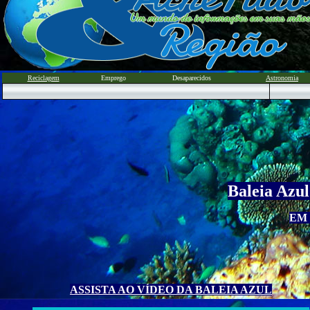
Reciclagem
Emprego
Desaparecidos
Astronomia
Baleia Azul
EM
ASSISTA AO VÍDEO DA BALEIA AZUL