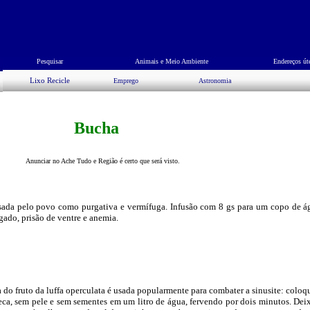
Pesquisar
Animais e Meio Ambiente
Endereços út
Lixo Recicle
Emprego
Astronomia
Bucha
Anunciar no Ache Tudo e Região é certo que será visto.
usada pelo povo como purgativa e vermífuga. Infusão com 8 gs para um copo de ág
gado, prisão de ventre e anemia.
 do fruto da luffa operculata é usada popularmente para combater a sinusite: colo
eca, sem pele e sem sementes em um litro de água, fervendo por dois minutos. De