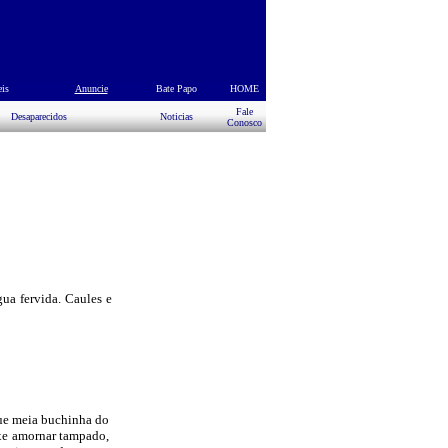
eis
s
Anuncie
Bate Papo
HOME
Fale
Desaparecidos
Noticias
Conosco
ua fervida. Caules e
que meia buchinha do
ixe amornar tampado,