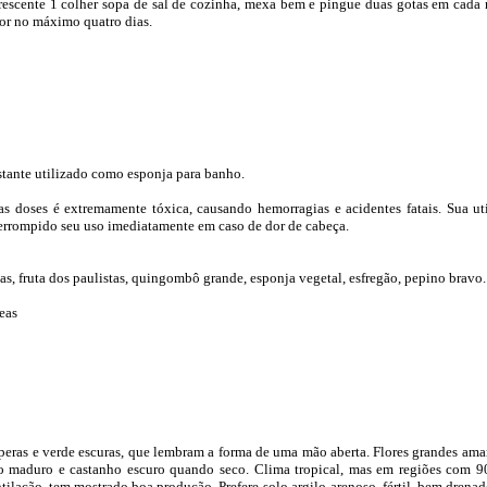
rescente 1 colher sopa de sal de cozinha, mexa bem e pingue duas gotas em cada 
or no máximo quatro dias.
astante utilizado como esponja para banho.
as doses é extremamente tóxica, causando hemorragias e acidentes fatais. Sua ut
terrompido seu uso imediatamente em caso de dor de cabeça.
s, fruta dos paulistas, quingombô grande, esponja vegetal, esfregão, pepino bravo.
eas
speras e verde escuras, que lembram a forma de uma mão aberta. Flores grandes amar
o maduro e castanho escuro quando seco. Clima tropical, mas em regiões com 9
ntilação, tem mostrado boa produção. Prefere solo argilo-arenoso, fértil, bem drenad