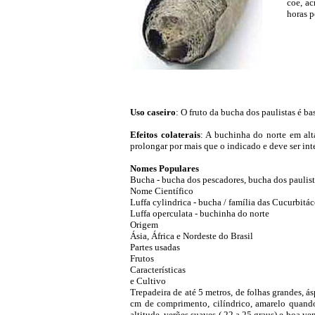
coe, ac
horas p
Uso caseiro
: O fruto da bucha dos paulistas é b
Efeitos colaterais
: A buchinha do norte em alt
prolongar por mais que o indicado e deve ser in
Nomes Populares
Bucha - bucha dos pescadores, bucha dos paulista
Nome Científico
Luffa cylindrica - bucha / família das Cucurbitác
Luffa operculata - buchinha do norte
Origem
Ásia, África e Nordeste do Brasil
Partes usadas
Frutos
Características
e Cultivo
Trepadeira de até 5 metros, de folhas grandes, á
cm de comprimento, cilíndrico, amarelo quand
altitude, verões suaves ( 22 a 25 graus) e boa ve