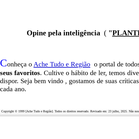
Opine pela inteligência
(
"
PLANT
C
onheça o
A
che Tudo e Região
o portal
de todos
seus favoritos
. Cultive o hábito de ler, temos
dive
dispor
.
Seja b
em vindo
, g
ostamos de suas crítica
cada ano.
Copyright © 1999 [Ache Tudo e Região]. Todos os direitos reservado. Revisado em:
23 julho, 2025
. Não nos