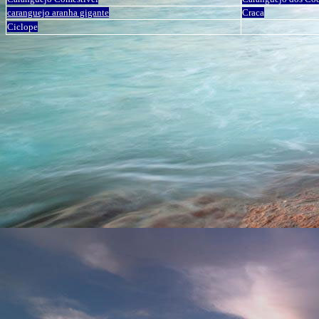
caranguejo aranha gigante
Craca
Ciclope