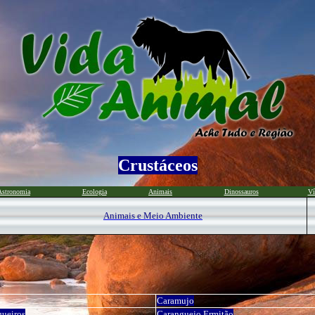
Crustáceos
Astronomia
Ecologia
Animais
Dinossauros
Ví
Animais e Meio Ambiente
Caramujo
ueiros
Caranguejo Ermitão