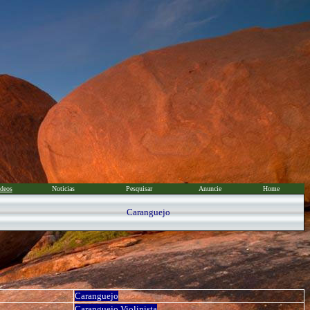
deos
Noticias
Pesquisar
Anuncie
Home
Caranguejo
Caranguejo
Caranguejo Violinista