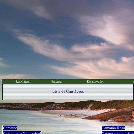
Reciclagem
Emprego
Desaparecidos
Lista de Crustáceos
Camarão
Camarão Rosa
Caranguejo Comestível
Caranguejo dos Coq