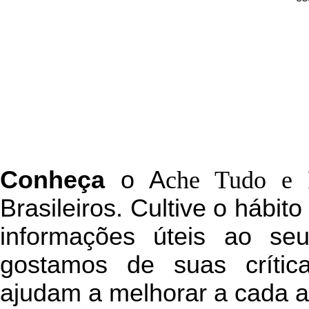
C
onheça
o
A
che Tudo e 
Brasileiros. Cultive o hábit
informações úteis
ao seu 
g
ostamos de suas crític
ajudam a melhorar a cada a