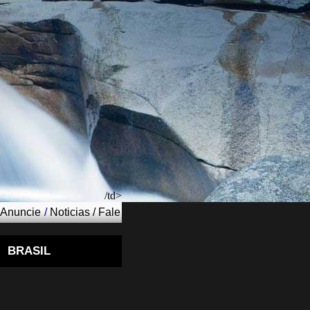
/td>
Anuncie
/
Noticias
/
Fale
BRASIL