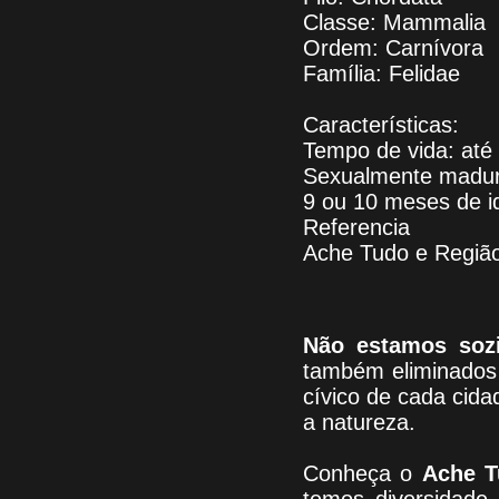
Classe: Mammalia
Ordem: Carnívora
Família: Felidae
Características:
Tempo de vida: até
Sexualmente madu
9 ou 10 meses de i
Referencia
Ache Tudo e Regiã
Não estamos soz
também eliminados 
cívico de cada cid
a natureza.
Conheça
o
A
che T