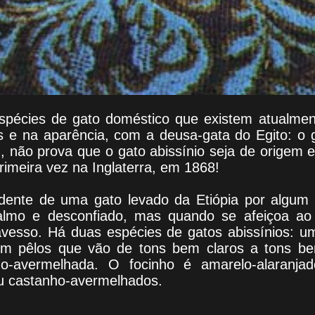
pécies de gato doméstico que existem atualme
os e na aparência, com a deusa-gata do Egito: o g
 não prova que o gato abissínio seja de origem e
rimeira vez na Inglaterra, em 1868!
dente de uma gato levado da Etiópia por algum 
calmo e desconfiado, mas quando se afeiçoa ao
ravesso. Há duas espécies de gatos abissínios: u
m pêlos que vão de tons bem claros a tons be
ho-avermelhada. O focinho é amarelo-alaranja
u castanho-avermelhados.