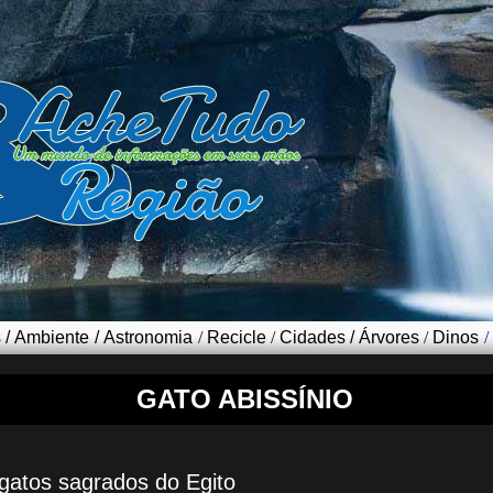
s
/
Ambiente
/
Astronomia
/
Recicle
/
Cidades
/
Árvores
/
Dinos
/
GATO ABISSÍNIO
gatos sagrados do Egito