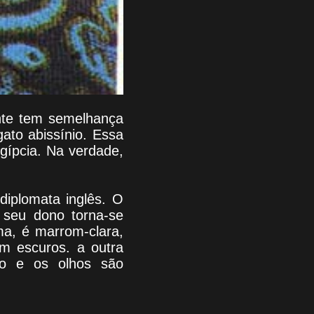
nte tem semelhança
ato abissínio. Essa
gípcia. Na verdade,
diplomata inglês. O
 seu dono torna-se
ma, é marrom-clara,
m escuros. a outra
do e os olhos são