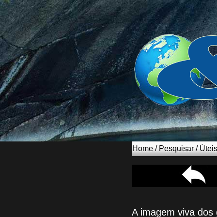
Home
/
Pesquisar
/
Útei
A imagem viva dos 