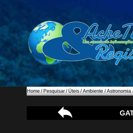
Home
/
Pesquisar
/
Úteis
/
Ambiente
/
Astronomia
GA