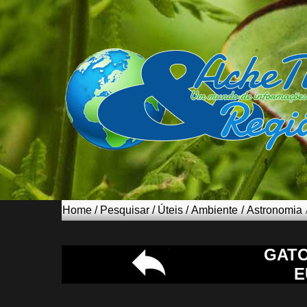
Home
/
Pesquisar
/
Úteis
/
Ambiente
/
Astronomia
GATO
E