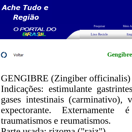
Pesquisar
Meio A
Lixo Recicle
Emp
Gengibre
GENGIBRE (Zingiber officinalis)
Indicações: estimulante gastrinte
gases intestinais (carminativo),
expectorante. Externamente é
traumatismos e reumatismos.
Parte usada: rizoma ("raiz").