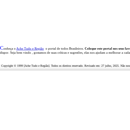
C
onheça o
A
che Tudo e Região
o portal
de todos Brasileiros.
Coloque este portal nos seus fav
dispor
.
Seja b
em vindo
, g
ostamos de suas críticas e sugestões, elas nos ajudam a melhorar a cad
Copyright © 1999 [Ache Tudo e Região]. Todos os direitos reservado. Revisado em:
27 julho, 2025
. Não nos