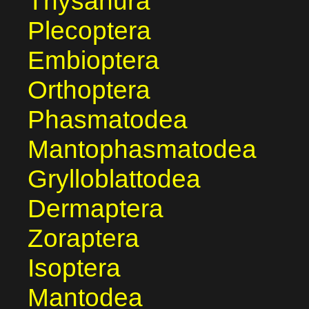
Thysanura
Plecoptera
Embioptera
Orthoptera
Phasmatodea
Mantophasmatodea
Grylloblattodea
Dermaptera
Zoraptera
Isoptera
Mantodea