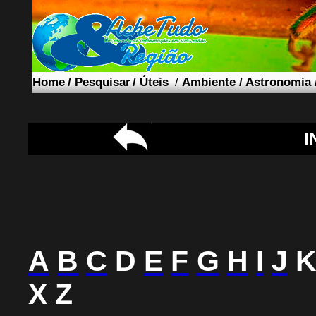
Home
/
Pesquisar
/
Úteis
/
Ambiente
/
Astronomia
I
A
B
C
D
E
F
G
H
I
J
X Z