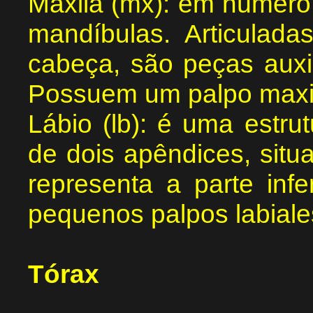
Maxila (mx): em número 
mandíbulas. Articuladas
cabeça, são peças auxil
Possuem um palpo maxi
Lábio (lb): é uma estru
de dois apêndices, situ
representa a parte infe
pequenos palpos labiale
Tórax