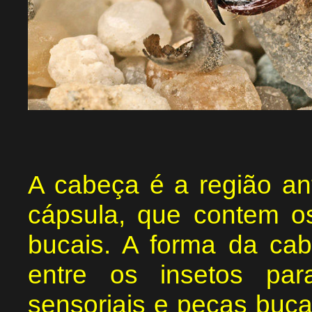
A cabeça é a região an
cápsula, que contem o
bucais. A forma da cab
entre os insetos pa
sensoriais e peças buca