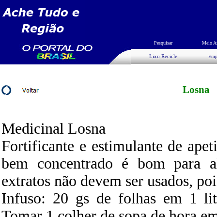
Pesquisar
Meio A
Lixo Recicle
Emp
Losna
Medicinal Losna
Fortificante e estimulante de ape
bem concentrado é bom para al
extratos não devem ser usados, poi
Infuso: 20 gs de folhas em 1 li
Tomar 1 colher de sopa de hora em