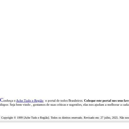
C
onheça o
A
che Tudo e Região
o portal
de todos Brasileiros.
Coloque este portal nos seus fav
dispor
.
Seja b
em vindo
, g
ostamos de suas críticas e sugestões, elas nos ajudam a melhorar a cada
Copyright © 1999 [Ache Tudo e Região]. Todos os direitos reservado. Revisado em:
27 julho, 2025
. Não nos