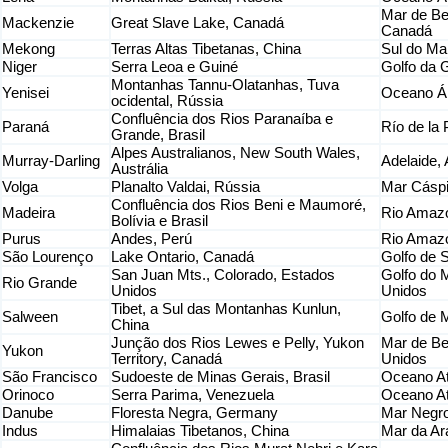
Mar de Be
Mackenzie
Great Slave Lake, Canadá
Canadá
Mekong
Terras Altas Tibetanas, China
Sul do Ma
Niger
Serra Leoa e Guiné
Golfo da G
Montanhas Tannu-Olatanhas, Tuva
Yenisei
Oceano Ár
ocidental, Rússia
Confluência dos Rios Paranaíba e
Paraná
Río de la 
Grande, Brasil
Alpes Australianos, New South Wales,
Murray-Darling
Adelaide, 
Austrália
Volga
Planalto Valdai, Rússia
Mar Cáspi
Confluência dos Rios Beni e Maumoré,
Madeira
Rio Amazo
Bolívia e Brasil
Purus
Andes, Perú
Rio Amazo
São Lourenço
Lake Ontario, Canadá
Golfo de 
San Juan Mts., Colorado, Estados
Golfo do 
Rio Grande
Unidos
Unidos
Tibet, a Sul das Montanhas Kunlun,
Salween
Golfo de 
China
Junção dos Rios Lewes e Pelly, Yukon
Mar de Be
Yukon
Territory, Canadá
Unidos
São Francisco
Sudoeste de Minas Gerais, Brasil
Oceano Atl
Orinoco
Serra Parima, Venezuela
Oceano At
Danube
Floresta Negra, Germany
Mar Negr
Indus
Himalaias Tibetanos, China
Mar da Ar