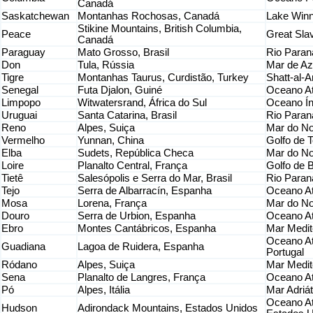
Canadá
Saskatchewan
Montanhas Rochosas, Canadá
Lake Winn
Stikine Mountains, British Columbia,
Peace
Great Sla
Canadá
Paraguay
Mato Grosso, Brasil
Rio Paran
Don
Tula, Rússia
Mar de Az
Tigre
Montanhas Taurus, Curdistão, Turkey
Shatt-al-A
Senegal
Futa Djalon, Guiné
Oceano At
Limpopo
Witwatersrand, África do Sul
Oceano Í
Uruguai
Santa Catarina, Brasil
Rio Paran
Reno
Alpes, Suiça
Mar do No
Vermelho
Yunnan, China
Golfo de 
Elba
Sudets, República Checa
Mar do No
Loire
Planalto Central, França
Golfo de 
Tietê
Salesópolis e Serra do Mar, Brasil
Rio Paraná
Tejo
Serra de Albarracín, Espanha
Oceano Atl
Mosa
Lorena, França
Mar do No
Douro
Serra de Urbion, Espanha
Oceano Atl
Ebro
Montes Cantábricos, Espanha
Mar Medit
Oceano At
Guadiana
Lagoa de Ruidera, Espanha
Portugal
Ródano
Alpes, Suiça
Mar Medit
Sena
Planalto de Langres, França
Oceano At
Pó
Alpes, Itália
Mar Adriáti
Oceano At
Hudson
Adirondack Mountains, Estados Unidos