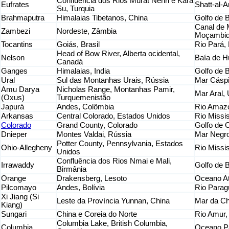
Confluência dos Rios Murat Nehri e Kara
Eufrates
Shatt-al-A
Su, Turquia
Brahmaputra
Himalaias Tibetanos, China
Golfo de 
Canal de
Zambezi
Nordeste, Zâmbia
Moçambi
Tocantins
Goiás, Brasil
Rio Pará, 
Head of Bow River, Alberta ocidental,
Nelson
Baía de 
Canadá
Ganges
Himalaias, India
Golfo de 
Ural
Sul das Montanhas Urais, Rússia
Mar Cáspi
Amu Darya
Nicholas Range, Montanhas Pamir,
Mar Aral,
(Oxus)
Turquemenistão
Japurá
Andes, Colômbia
Rio Amazo
Arkansas
Central Colorado, Estados Unidos
Rio Missi
Colorado
Grand County, Colorado
Golfo de C
Dnieper
Montes Valdai, Rússia
Mar Negro
Potter County, Pennsylvania, Estados
Ohio-Allegheny
Rio Missi
Unidos
Confluência dos Rios Nmai e Mali,
Irrawaddy
Golfo de 
Birmânia
Orange
Drakensberg, Lesoto
Oceano Atl
Pilcomayo
Andes, Bolívia
Rio Paragu
Xi Jiang (Si
Leste da Província Yunnan, China
Mar da Ch
Kiang)
Sungari
China e Coreia do Norte
Rio Amur,
Columbia Lake, British Columbia,
Columbia
Oceano Pa