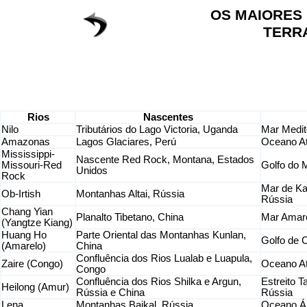
OS MAIORES 
TERR
Rios
Nascentes
Nilo
Tributários do Lago Victoria, Uganda
Mar Medit
Amazonas
Lagos Glaciares, Perú
Oceano Atl
Mississippi-
Nascente Red Rock, Montana, Estados
Missouri-Red
Golfo do 
Unidos
Rock
Mar de Ka
Ob-Irtish
Montanhas Altai, Rússia
Rússia
Chang Yian
Planalto Tibetano, China
Mar Amare
(Yangtze Kiang)
Huang Ho
Parte Oriental das Montanhas Kunlan,
Golfo de C
(Amarelo)
China
Confluência dos Rios Lualab e Luapula,
Zaire (Congo)
Oceano At
Congo
Confluência dos Rios Shilka e Argun,
Estreito T
Heilong (Amur)
Rússia e China
Rússia
Lena
Montanhas Baikal, Rússia
Oceano Ár