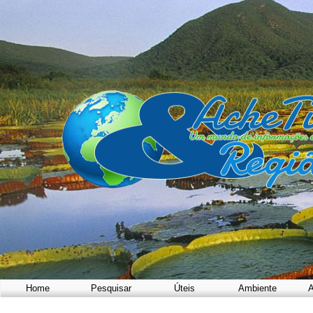
Home
Pesquisar
Úteis
Ambiente
A