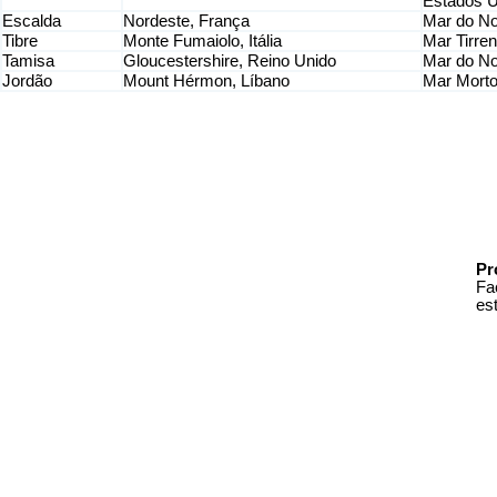
Estados U
Escalda
Nordeste, França
Mar do No
Tibre
Monte Fumaiolo, Itália
Mar Tirreno
Tamisa
Gloucestershire, Reino Unido
Mar do No
Jordão
Mount Hérmon, Líbano
Mar Morto,
Pr
Fa
es