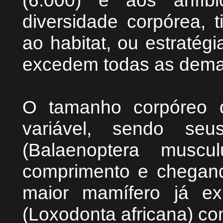
(6.000) e aos anfíbi
diversidade corpórea, 
ao habitat, ou estratég
excedem todas as dema
O tamanho corpóreo 
variável, sendo seu
(Balaenoptera musc
comprimento e chegand
maior mamífero já exi
(Loxodonta africana) co