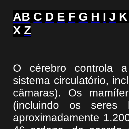
A
B
C
D
E
F
G
H
I
J
K
X
Z
O cérebro controla a
sistema circulatório, i
câmaras). Os mamífer
(incluindo os seres 
aproximadamente 1.200 