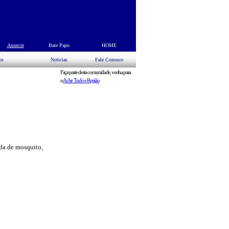
s
Anuncie
Bate Papo
HOME
os
Noticias
Fale Conosco
Faça parte desta comunidade, venha para
o
Ache Tudo e Região
ada de mosquito,