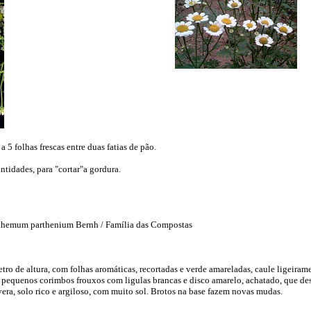
 5 folhas frescas entre duas fatias de pão.
tidades, para "cortar"a gordura.
nthemum parthenium Bernh / Família das Compostas
metro de altura, com folhas aromáticas, recortadas e verde amareladas, caule ligeira
são pequenos corimbos frouxos com ligulas brancas e disco amarelo, achatado, que de
era, solo rico e argiloso, com muito sol. Brotos na base fazem novas mudas.