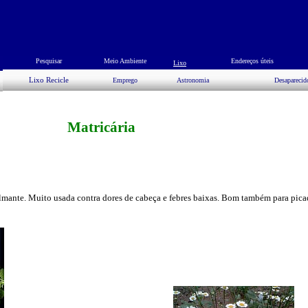
Pesquisar
Meio Ambiente
Endereços úteis
Lixo
Lixo Recicle
Emprego
Astronomia
Desaparecid
Matricária
almante. Muito usada contra dores de cabeça e febres baixas. Bom também para pic