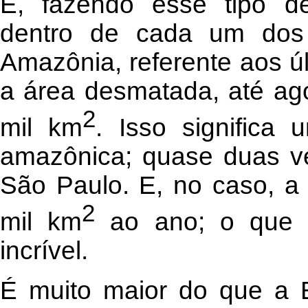
E, fazendo esse tipo de
dentro de cada um dos e
Amazônia, referente aos ú
a área desmatada, até ago
2
mil km
. Isso significa
amazônica; quase duas v
São Paulo. E, no caso, a
2
mil km
ao ano; o que 
incrível.
É muito maior do que a B