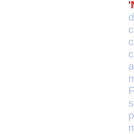
'
d
c
c
a
s
p
m