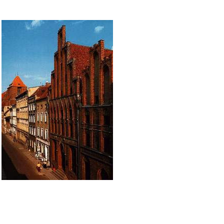
latina Nico
14 de fe
cidadezinha
Vístula, P
uma rica ar
o dote da m
negócios e,
a família d
local. Mais
materno da 
Waczenrode,