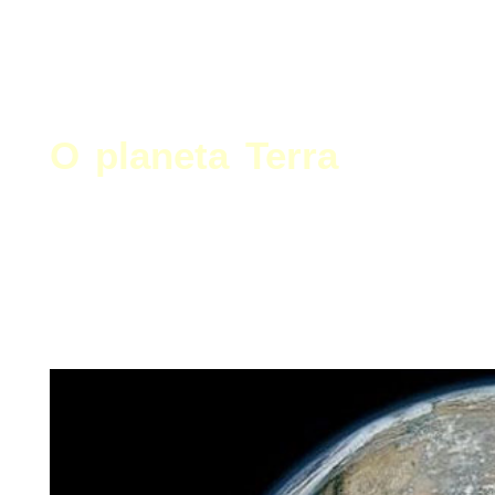
Veja Estudos sobre nosso
pode se
O planeta Terra
mas os políticos pel
destruindo, através 
poluição, usinas e bomb