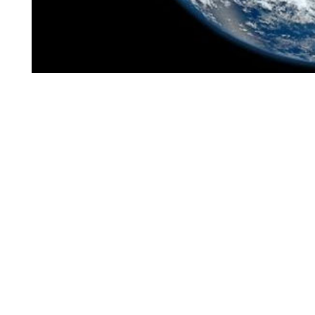
A Terra é um planeta
terceiro em ordem de a
em diâmetro.
Diâmetro total do 
quilômetros quadrados.