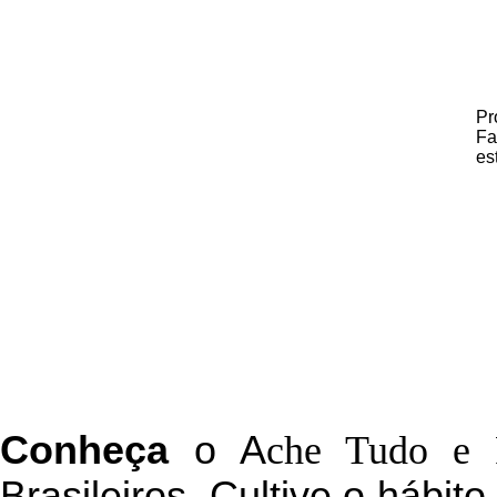
Pr
Fa
es
C
onheça
o
A
che Tudo e 
Brasileiros. Cultive o hábit