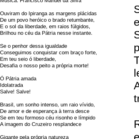
Música: Francisco Manuel da Silva
S
Ouviram do Ipiranga as margens plácidas
De um povo heróico o brado retumbante,
E o sol da liberdade, em raios fúlgidos,
S
Brilhou no céu da Pátria nesse instante.
p
Se o penhor dessa igualdade
Conseguimos conquistar com braço forte,
T
Em teu seio ó liberdade,
Desafia o nosso peito a própria morte!
Ó Pátria amada
A
Idolatrada
Salve! Salve!
t
Brasil, um sonho intenso, um raio vívido,
De amor e de esperança à terra desce
Se em teu formoso céu risonho e límpido
R
A imagem do Cruzeiro resplandece
e
Gigante pela própria natureza