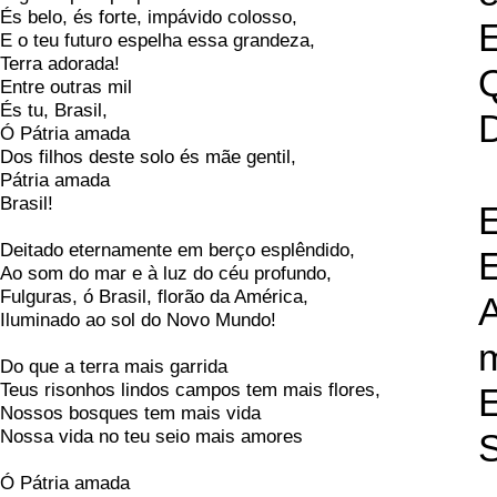
És belo, és forte, impávido colosso,
E
E o teu futuro espelha essa grandeza,
Terra adorada!
Q
Entre outras mil
És tu, Brasil,
D
Ó Pátria amada
Dos filhos deste solo és mãe gentil,
Pátria amada
Brasil!
E
Deitado eternamente em berço esplêndido,
E
Ao som do mar e à luz do céu profundo,
Fulguras, ó Brasil, florão da América,
A
Iluminado ao sol do Novo Mundo!
Do que a terra mais garrida
Teus risonhos lindos campos tem mais flores,
E
Nossos bosques tem mais vida
Nossa vida no teu seio mais amores
S
Ó Pátria amada