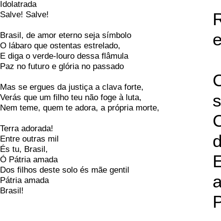
Idolatrada
Salve! Salve!
R
e
Brasil, de amor eterno seja símbolo
O lábaro que ostentas estrelado,
E diga o verde-louro dessa flâmula
Paz no futuro e glória no passado
C
Mas se ergues da justiça a clava forte,
s
Verás que um filho teu não foge à luta,
Nem teme, quem te adora, a própria morte,
Terra adorada!
d
Entre outras mil
És tu, Brasil,
E
Ó Pátria amada
Dos filhos deste solo és mãe gentil
Pátria amada
Brasil!
P