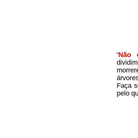
'Não 
divid
morrer
árvore
Faça s
pelo q