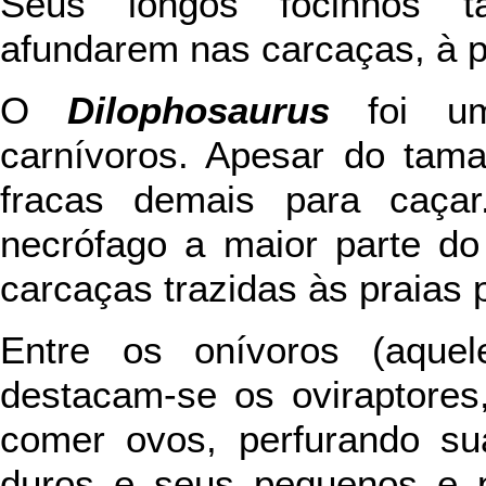
Seus longos focinhos 
afundarem nas carcaças, à p
O
Dilophosaurus
foi um
carnívoros. Apesar do tam
fracas demais para caçar
necrófago a maior parte do
carcaças trazidas às praias 
Entre os onívoros (aque
destacam-se os oviraptores
comer ovos, perfurando s
duros e seus pequenos e 