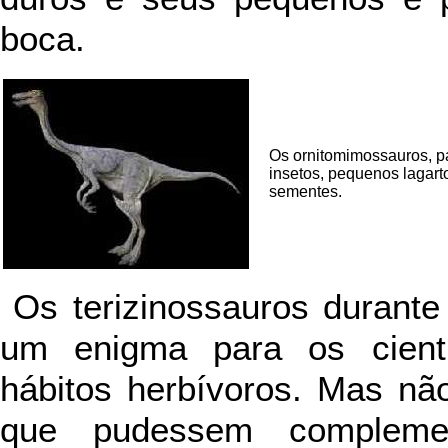
boca.
Os ornitomimossauros, p
insetos, pequenos lagart
sementes.
Os terizinossauros durant
um enigma para os cienti
hábitos herbívoros. Mas nã
que pudessem complemen