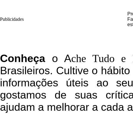
Pr
Publicidades
Fa
es
C
onheça
o
A
che Tudo e 
Brasileiros. Cultive o hábit
informações úteis
ao seu 
g
ostamos de suas crític
ajudam a melhorar a cada a