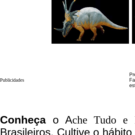
Pr
Publicidades
Fa
es
C
onheça
o
A
che Tudo e 
Brasileiros. Cultive o hábit