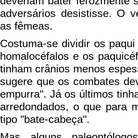
deveriam bater ferozmente 
adversários desistisse. O 
as fêmeas.
Costuma-se dividir os paqui
homalocéfalos e os paquicéf
tinham crânios menos espes
sugere que os combates dev
empurra". Já os últimos tin
arredondados, o que para m
tipo "bate-cabeça".
Mas alguns paleontólogo