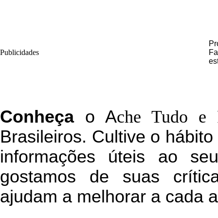
Pr
Publicidades
Fa
es
C
onheça
o
A
che Tudo e 
Brasileiros. Cultive o hábit
informações úteis
ao seu 
g
ostamos de suas crític
ajudam a melhorar a cada a