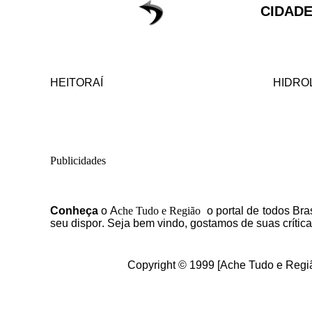
CIDADE
HEITORAÍ
HIDRO
Publicidades
C
onheça
o
A
che Tudo e Região
o portal
de todos Bras
seu dispor
.
Seja b
em vindo
, g
ostamos de suas crític
Copyright © 1999 [Ache Tudo e Regiã