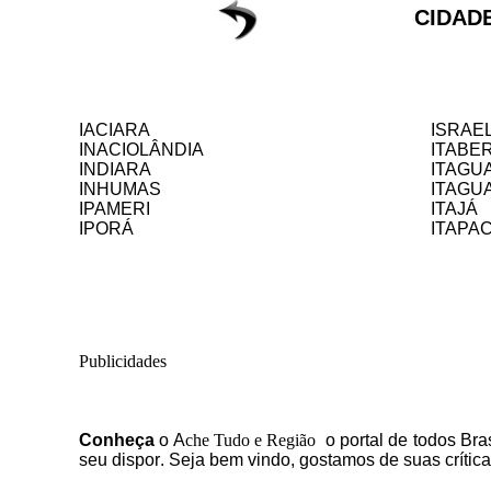
CIDADE
IACIARA
ISRAE
INACIOLÂNDIA
ITABER
INDIARA
ITAGU
INHUMAS
ITAGU
IPAMERI
ITAJÁ
IPORÁ
ITAPAC
Publicidades
C
onheça
o
A
che Tudo e Região
o portal
de todos Bras
seu dispor
.
Seja b
em vindo
, g
ostamos de suas crític