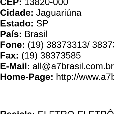
CEP:
13820-000
Cidade:
Jaguariúna
Estado:
SP
País:
Brasil
Fone:
(19) 38373313/ 383
Fax:
(19) 38373585
E-Mail:
all@a7brasil.com.br
Home-Page:
http://www.a7b
Oxil Manufatura Rever
Resíduo