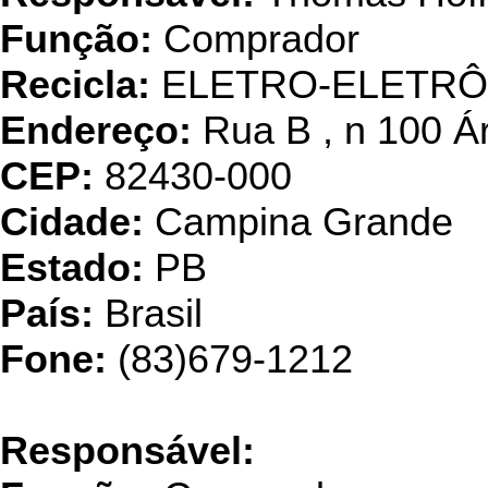
Função:
Comprador
Recicla:
ELETRO-ELETRÔ
Endereço:
Rua B , n 100 Á
CEP:
82430-000
Cidade:
Campina Grande
Estado:
PB
País:
Brasil
Fone:
(83)679-1212
P
eacock 
Responsável: