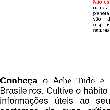
Não es
outras
planeta
são d
respon
naturez
C
onheça
o
A
che Tudo e 
Brasileiros. Cultive o hábit
informações úteis
ao seu 