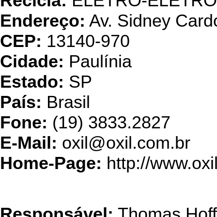
Recicla:
ELETRO-ELETRÔ
Endereço:
Av. Sidney Cardo
CEP:
13140-970
Cidade:
Paulínia
Estado:
SP
País:
Brasil
Fone:
(19) 3833.2827
E-Mail:
oxil@oxil.com.br
Home-Page:
http://www.oxi
Tecno Recy
Responsável:
Thomas Hoffa