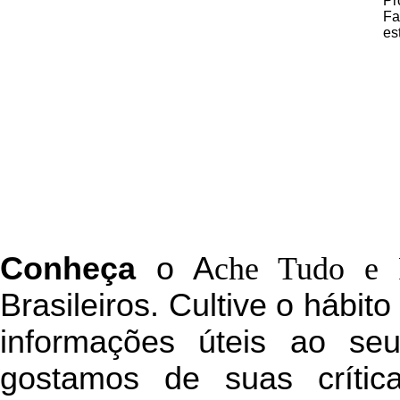
Pr
Fa
es
C
onheça
o
A
che Tudo e 
Brasileiros. Cultive o hábit
informações úteis
ao seu 
g
ostamos de suas crític