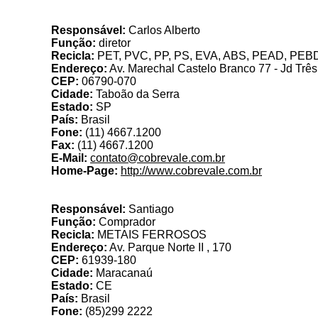
Cobrev
Responsável:
Carlos Alberto
Função:
diretor
Recicla:
PET, PVC, PP, PS, EVA, ABS, PEAD, PE
Endereço:
Av. Marechal Castelo Branco 77 - Jd Três
CEP:
06790-070
Cidade:
Taboão da Serra
Estado:
SP
País:
Brasil
Fone:
(11) 4667.1200
Fax:
(11) 4667.1200
E-Mail:
contato@cobrevale.com.br
Home-Page:
http://www.cobrevale.com.br
Responsável:
Santiago
Função:
Comprador
Recicla:
METAIS FERROSOS
Endereço:
Av. Parque Norte II , 170
CEP:
61939-180
Cidade:
Maracanaú
Estado:
CE
País:
Brasil
Fone:
(85)299 2222