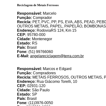
Reciclagem de Metais Ferrosos
Responsável:
Marcelo
Função:
Comprador
Recicla:
PET, PVC, PP, PS, EVA, ABS, PEAD, PE
OUTROS METAIS, PAPEL, PAPELÃO, BOMBONAS
Endereço:
RodoviaRS 124, Km 15
CEP:
95780-000
Cidade:
Montenegor
Estado:
RS
País:
Brasil
Fone:
(51) 99766060
E-Mail:
angelareciclagem@terra.com.br
Responsável:
Marcos e Edgard
Função:
Compradores
Recicla:
METAIS FERROSOS, OUTROS METAIS, 
Endereço:
Rua Giácomo Torelli, 10
CEP:
02931-120
Cidade:
São Paulo
Estado:
SP
País:
Brasil
Fone:
(11)3976-0050