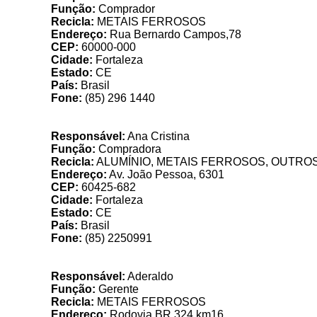
Função:
Comprador
Recicla:
METAIS FERROSOS
Endereço:
Rua Bernardo Campos,78
CEP:
60000-000
Cidade:
Fortaleza
Estado:
CE
País:
Brasil
Fone:
(85) 296 1440
Responsável:
Ana Cristina
Função:
Compradora
Recicla:
ALUMÍNIO, METAIS FERROSOS, OUTRO
Endereço:
Av. João Pessoa, 6301
CEP:
60425-682
Cidade:
Fortaleza
Estado:
CE
País:
Brasil
Fone:
(85) 2250991
Responsável:
Aderaldo
Função:
Gerente
Recicla:
METAIS FERROSOS
Endereço:
Rodovia BR 324 km16