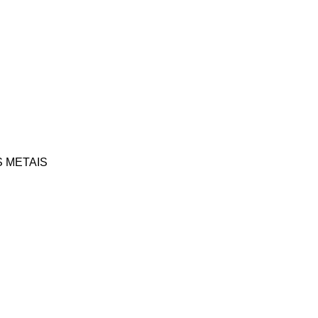
Fundição União
S METAIS
Gerdau Usiba