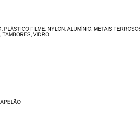
BD, PLÁSTICO FILME, NYLON, ALUMÍNIO, METAIS FERROSO
, TAMBORES, VIDRO
Bachini Recicladora
PAPELÃO