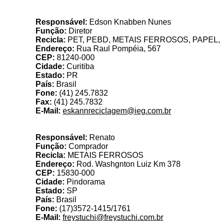
Es
Responsável:
Edson Knabben Nunes
Função:
Diretor
Recicla:
PET, PEBD, METAIS FERROSOS, PAPEL,
Endereço:
Rua Raul Pompéia, 567
CEP:
81240-000
Cidade:
Curitiba
Estado:
PR
País:
Brasil
Fone:
(41) 245.7832
Fax:
(41) 245.7832
E-Mail:
eskannreciclagem@ieg.com.br
Responsável:
Renato
Função:
Comprador
Recicla:
METAIS FERROSOS
Endereço:
Rod. Washgnton Luiz Km 378
CEP:
15830-000
Cidade:
Pindorama
Estado:
SP
País:
Brasil
Fone:
(17)3572-1415/1761
E-Mail:
freystuchi@freystuchi.com.br