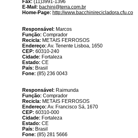
Fax:
(11)3991-1396
E-Mail:
bachini@terra.com.br
Home-Page:
http://www.bacchinirecicladora.cfu.co
Responsável:
Marcos
Função:
Comprador
Recicla:
METAIS FERROSOS
Endereço:
Av. Tenente Lisboa, 1650
CEP:
60310-240
Cidade:
Fortaleza
Estado:
CE
País:
Brasil
Fone:
(85) 236 0043
C
Responsável:
Raimunda
Função:
Comprador
Recicla:
METAIS FERROSOS
Endereço:
Av. Francisco Sá, 1670
CEP:
60310-000
Cidade:
Fortaleza
Estado:
CE
País:
Brasil
Fone:
(85) 281 5666