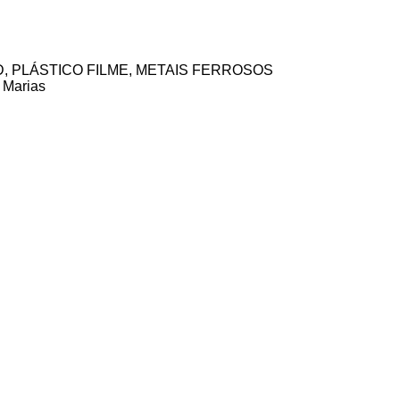
ali Ind. e comercio Ltda
BD, PLÁSTICO FILME, METAIS FERROSOS
 Marias
Durametal S A