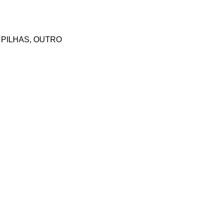
kann Reciclagem Ltda
 PILHAS, OUTRO
Frey & Stuchi