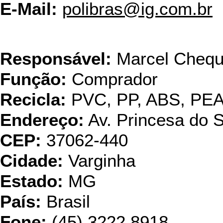
E-Mail:
polibras@ig.com.br
Reciclagem 
Responsável:
Marcel Chequ
Função:
Comprador
Recicla:
PVC, PP, ABS, PE
Endereço:
Av. Princesa do 
CEP:
37062-440
Cidade:
Varginha
Estado:
MG
País:
Brasil
Fone:
(45) 3222 8918