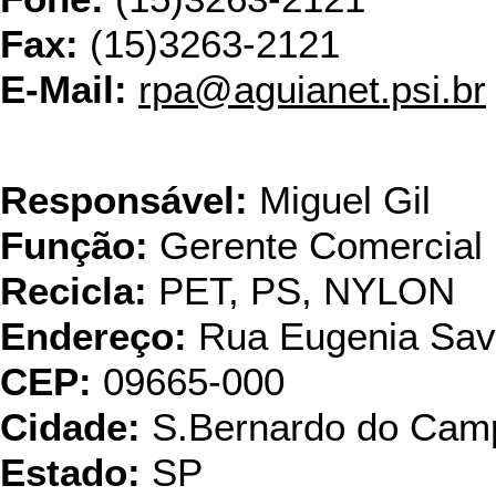
Fax:
(15)3263-2121
E-Mail:
rpa@aguianet.psi.br
Termotec Te
Responsável:
Miguel Gil
Função:
Gerente Comercial
Recicla:
PET, PS, NYLON
Endereço:
Rua Eugenia Savi
CEP:
09665-000
Cidade:
S.Bernardo do Cam
Estado:
SP