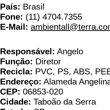
País:
Brasil
Fone:
(11) 4704.7355
E-Mail:
ambientall@terra.co
Ampol Resíduos T
Responsável:
Angelo
Função:
Diretor
Recicla:
PVC, PS, ABS, PE
Endereço:
Alameda Angelina
CEP:
06853-020
Cidade:
Taboão da Serra