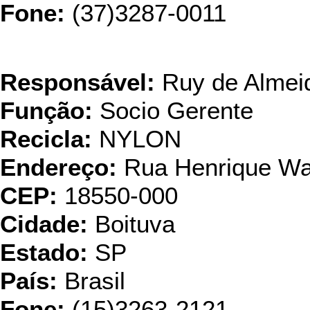
Fone:
(37)3287-0011
RPA Reciclagem
Responsável:
Ruy de Almeid
Função:
Socio Gerente
Recicla:
NYLON
Endereço:
Rua Henrique Wal
CEP:
18550-000
Cidade:
Boituva
Estado:
SP
País:
Brasil
Fone:
(15)3263-2121