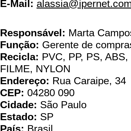
E-Mail:
alassia@ipernet.com
Heldai d
Responsável:
Marta Campo
Função:
Gerente de compra
Recicla:
PVC, PP, PS, ABS
FILME, NYLON
Endereço:
Rua Caraipe, 34
CEP:
04280 090
Cidade:
São Paulo
Estado:
SP
País:
Brasil