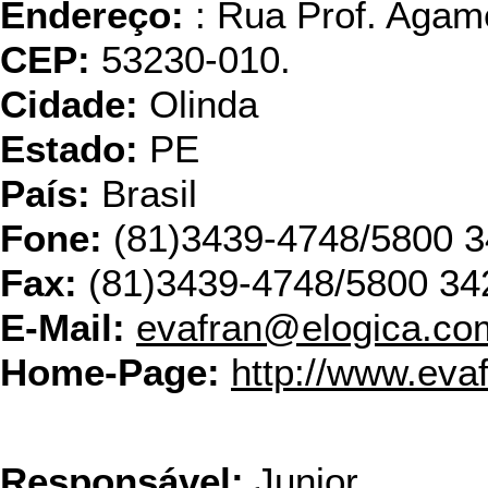
Endereço:
: Rua Prof. Agam
CEP:
53230-010.
Cidade:
Olinda
Estado:
PE
País:
Brasil
Fone:
(81)3439-4748/5800 
Fax:
(81)3439-4748/5800 34
E-Mail:
evafran@elogica.co
Home-Page:
http://www.eva
Plastico
Responsável:
Junior