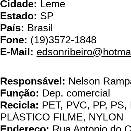
Cidade:
Leme
Estado:
SP
País:
Brasil
Fone:
(19)3572-1848
E-Mail:
edsonribeiro@hotma
Krolon -
Responsável:
Nelson Rampa
Função:
Dep. comercial
Recicla:
PET, PVC, PP, PS,
PLÁSTICO FILME, NYLON
Endereço:
Rua Antonio do C