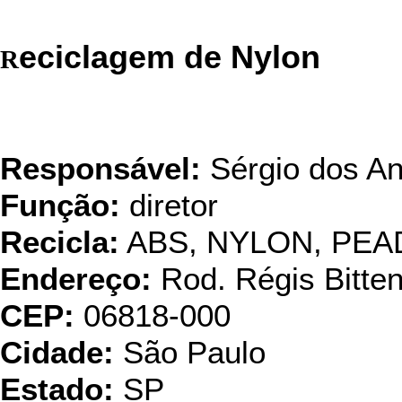
eciclagem de Nylon
R
Ambiental Reci
Responsável:
Sérgio dos An
Função:
diretor
Recicla:
ABS, NYLON, PEA
Endereço:
Rod. Régis Bitte
CEP:
06818-000
Cidade:
São Paulo
Estado:
SP