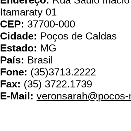
Endereço:
Rua Saulo Inácio
Itamaraty 01
CEP:
37700-000
Cidade:
Poços de Caldas
Estado:
MG
País:
Brasil
Fone:
(35)3713.2222
Fax:
(35) 3722.1739
E-Mail:
veronsarah@pocos-n