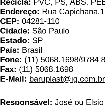
Recicla:
PVC, PS, ABS, PE
Endereço:
Rua Capichana,17
CEP:
04281-110
Cidade:
São Paulo
Estado:
SP
País:
Brasil
Fone:
(11) 5068.1698/9784 
Fax:
(11) 5068.1698
E-Mail:
baruplast@ig.com.br
CAMAR PLÁS
Responsável:
José ou Elsio