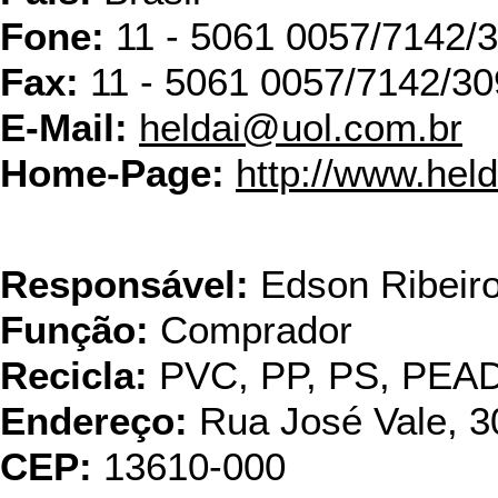
Fone:
11 - 5061 0057/7142/
Fax:
11 - 5061 0057/7142/30
E-Mail:
heldai@uol.com.br
Home-Page:
http://www.hel
I
Responsável:
Edson Ribeir
Função:
Comprador
Recicla:
PVC, PP, PS, PEA
Endereço:
Rua José Vale, 3
CEP:
13610-000