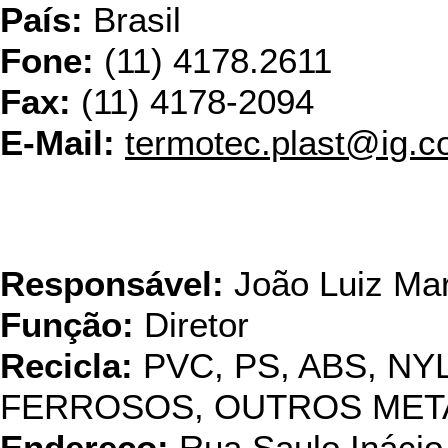
País:
Brasil
Fone:
(11) 4178.2611
Fax:
(11) 4178-2094
E-Mail:
termotec.plast@ig.c
Veronsarah Recuperadora
de Suca
Responsável:
João Luiz Mar
Função:
Diretor
Recicla:
PVC, PS, ABS, NY
FERROSOS, OUTROS META