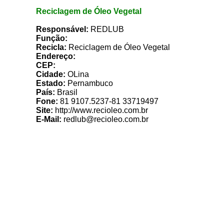
Reciclagem de Óleo Vegetal
R
Responsável:
REDLUB
Função:
Recicla:
Reciclagem de Óleo Vegetal
Endereço:
CEP:
Cidade:
OLina
Estado:
Pernambuco
País:
Brasil
Fone:
81 9107.5237-81 33719497
Site:
http://www.recioleo.com.br
E-Mail:
redlub@recioleo.com.br