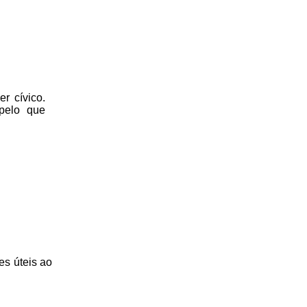
r cívico.
 pelo que
es úteis
ao