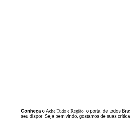
C
onheça
o
A
che Tudo e Região
o portal
de todos Bras
seu dispor
.
Seja b
em vindo
, g
ostamos de suas crític