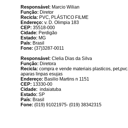
Responsável:
Marcio Wilian
Função:
Diretor
Recicla:
PVC, PLÁSTICO FILME
Endereço:
v. D. Olimpia 183
CEP:
35518-000
Cidade:
Perdigão
Estado:
MG
País:
Brasil
Fone:
(37)3287-0011
Re
Responsável:
Clelia Dias da Silva
Função:
Diretora
Recicla:
compra e vende materiais plasticos, pet,pvc
aparas linpas esujas
Endereço:
Basilio Martins n 1151
CEP:
13330-00
Cidade:
indaiatuba
Estado:
SP
País:
Brasil
Fone:
(019) 91021975- (019) 38342315