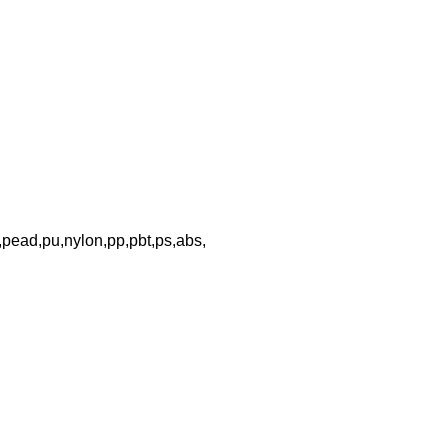
Reciclagem Amaral
ciclagem
de Pláticos
,pead,pu,nylon,pp,pbt,ps,abs,