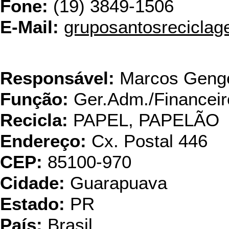
Fone:
(19) 3849-1506
E-Mail:
gruposantosrecicla
Iberkraft Ind. Pap
Responsável:
Marcos Geng
Função:
Ger.Adm./Financeir
Recicla:
PAPEL, PAPELÃO
Endereço:
Cx. Postal 446
CEP:
85100-970
Cidade:
Guarapuava
Estado:
PR
País:
Brasil