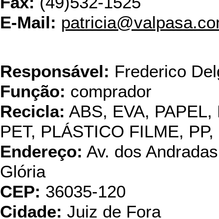
Fax:
(49)532-1525
E-Mail:
patricia@valpasa.co
Vecp
Responsável:
Frederico De
Função:
comprador
Recicla:
ABS, EVA, PAPEL,
PET, PLÁSTICO FILME, PP,
Endereço:
Av. dos Andradas,
Glória
CEP:
36035-120
Cidade:
Juiz de Fora