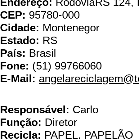
Endereço:
RodoviaRS 124, 
CEP:
95780-000
Cidade:
Montenegor
Estado:
RS
País:
Brasil
Fone:
(51) 99766060
E-Mail:
angelareciclagem@t
Bianca Emba
Responsável:
Carlo
Função:
Diretor
Recicla:
PAPEL, PAPELÃO