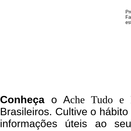
Pr
Fa
es
C
onheça
o
A
che Tudo e 
Brasileiros. Cultive o hábit
informações úteis
ao seu 