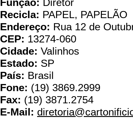
Função:
Diretor
Recicla:
PAPEL, PAPELÃO
Endereço:
Rua 12 de Outub
CEP:
13274-060
Cidade:
Valinhos
Estado:
SP
País:
Brasil
Fone:
(19) 3869.2999
Fax:
(19) 3871.2754
E-Mail:
diretoria@cartonific
Eskann Reci