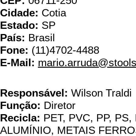
CEP:
06711-250
Cidade:
Cotia
Estado:
SP
País:
Brasil
Fone:
(11)4702-4488
E-Mail:
mario.arruda@stools
USI
Responsável:
Wilson Traldi
Função:
Diretor
Recicla:
PET, PVC, PP, PS,
ALUMÍNIO, METAIS FERRO