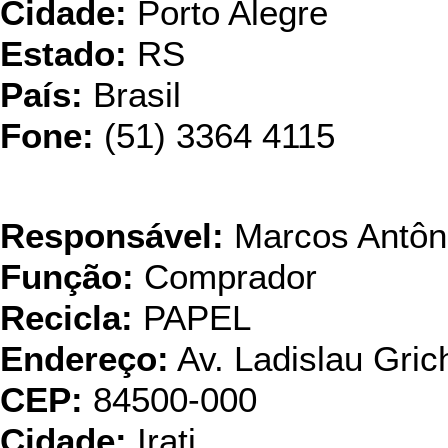
Cidade:
Porto Alegre
Estado:
RS
País:
Brasil
Fone:
(51) 3364 4115
Ind. & Com. D
Responsável:
Marcos Antôn
Função:
Comprador
Recicla:
PAPEL
Endereço:
Av. Ladislau Gric
CEP:
84500-000
Cidade:
Irati