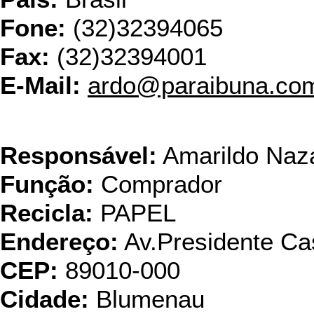
Fone:
(32)32394065
Fax:
(32)32394001
E-Mail:
ardo@paraibuna.com
Pontual e Gr
Responsável:
Amarildo Nazá
Função:
Comprador
Recicla:
PAPEL
Endereço:
Av.Presidente Ca
CEP:
89010-000
Cidade:
Blumenau