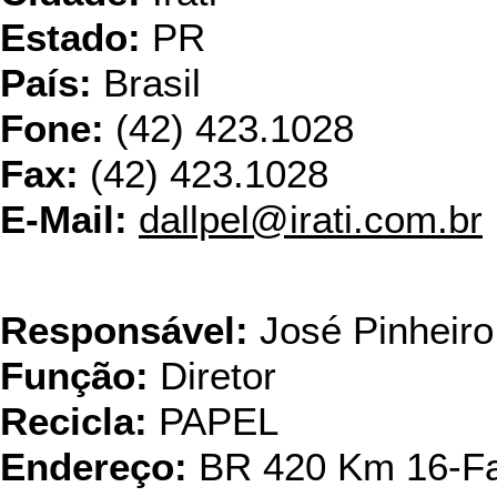
Estado:
PR
País:
Brasil
Fone:
(42) 423.1028
Fax:
(42) 423.1028
E-Mail:
dallpel@irati.com.br
Industria de P
Responsável:
José Pinheiro
Função:
Diretor
Recicla:
PAPEL
Endereço:
BR 420 Km 16-Faz