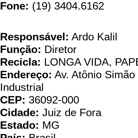
Fone:
(19) 3404.6162
Paraibun
Responsável:
Ardo Kalil
Função:
Diretor
Recicla:
LONGA VIDA, PAP
Endereço:
Av. Atônio Simão S
Industrial
CEP:
36092-000
Cidade:
Juiz de Fora
Estado:
MG
País:
Brasil