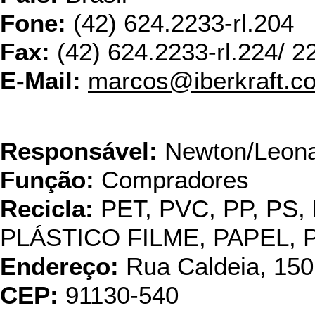
Fone:
(42) 624.2233-rl.204
Fax:
(42) 624.2233-rl.224/ 2
E-Mail:
marcos@iberkraft.c
Incoca
Responsável:
Newton/Leon
Função:
Compradores
Recicla:
PET, PVC, PP, PS,
PLÁSTICO FILME, PAPEL,
Endereço:
Rua Caldeia, 150
CEP:
91130-540