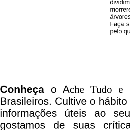
divid
morrer
árvore
Faça s
pelo q
C
onheça
o
A
che Tudo e 
Brasileiros. Cultive o hábit
informações úteis
ao seu 
g
ostamos de suas crític