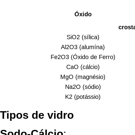
Óxido
crosta
SiO2 (sílica)
Al2O3 (alumína)
Fe2O3 (Óxido de Ferro)
CaO (cálcio)
MgO (magnésio)
Na2O (sódio)
K2 (potássio)
Tipos de vidro
Sodo-Cálcio
: