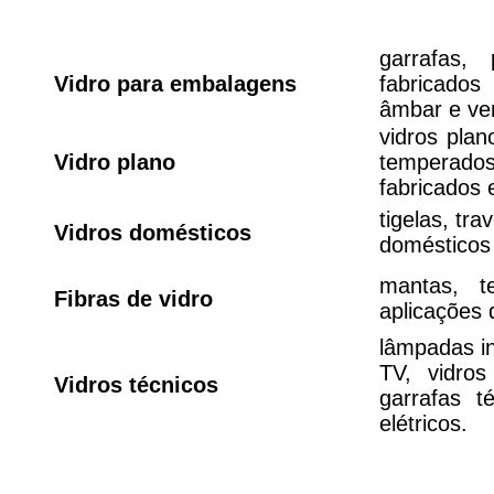
Tipos
garrafas,
Vidro para embalagens
fabricado
âmbar e ve
vidros plano
Vidro plano
temperado
fabricados
tigelas, tr
Vidros domésticos
domésticos 
mantas, t
Fibras de vidro
aplicações 
lâmpadas in
TV, vidros
Vidros técnicos
garrafas t
elétricos.