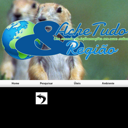
Home
Pesquisar
Úteis
Ambiente
CIDADES D
LET