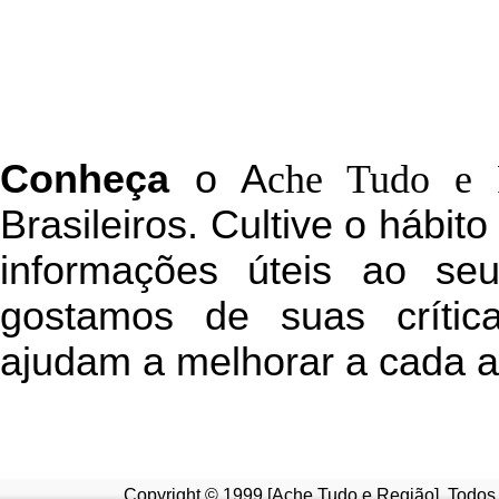
C
onheça
o
A
che Tudo e 
Brasileiros. Cultive o hábit
informações úteis
ao seu 
g
ostamos de suas crític
ajudam a melhorar a cada a
Copyright © 1999 [Ache Tudo e Região]. Todos 