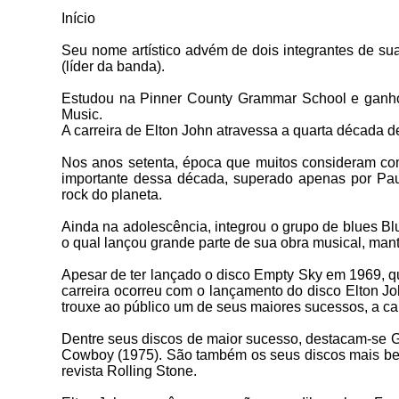
Início
Seu nome artístico advém de dois integrantes de sua
(líder da banda).
Estudou na Pinner County Grammar School e ganho
Music.
A carreira de Elton John atravessa a quarta década de
Nos anos setenta, época que muitos consideram com
importante dessa década, superado apenas por Pau
rock do planeta.
Ainda na adolescência, integrou o grupo de blues Bl
o qual lançou grande parte de sua obra musical, mant
Apesar de ter lançado o disco Empty Sky em 1969, qu
carreira ocorreu com o lançamento do disco Elton J
trouxe ao público um de seus maiores sucessos, a c
Dentre seus discos de maior sucesso, destacam-se G
Cowboy (1975). São também os seus discos mais be
revista Rolling Stone.