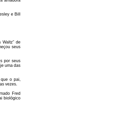
da amadora
sley e Bill
s Waltz" de
omeçou seus
s por seus
oje uma das
 que o pai,
ias vezes.
amado Fred
i biológico