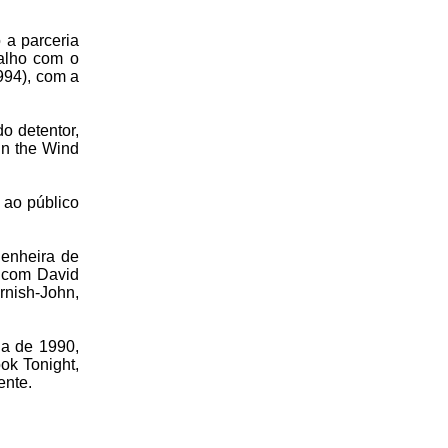
 a parceria
balho com o
994), com a
o detentor,
in the Wind
 ao público
genheira de
l com David
rnish-John,
da de 1990,
k Tonight,
ente.