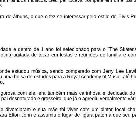
n eram ambos músicos. Seu pai tocava trompete em uma ban
s.
 de álbuns, o que o fez-se interessar pelo estilo de Elvis Pre
dade e dentro de 1 ano foi selecionado para o "The Skater'
rotina agitada de tocar em festas e reuniões de família e c
 onde estudou música, sendo comparado com Jerry Lee Lewi
iu uma bolsa de estudos para a Royal Academy of Music, até h
o.
igorosa com ele, era também mais carinhosa e dedicada do
 pai desnaturado e grosseiro, que já o agrediu verbalmente vár
e divorciaram e sua mãe foi viver com um pintor local ch
ara Elton John e assumiu o lugar de figura paterna que seu pa