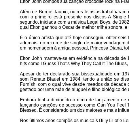
Elton John compôs sua canção crocodile rock na Fra
Além de Bernie Taupin, outros letristas trabalharam
com o primeiro está presente nos discos A Single
segundo, iniciada com a música Legal Boys, de 1982,
qual Elton ganhou o Oscar de melhor trilha sonora, 
É o único artista que até hoje conseguiu obter seis
ademais, do recorde de single de maior vendagem d
em homenagem à amiga pessoal, Princesa Diana, tota
Elton John manteve-se em evidência na década de 1
hits como I Guess That's Why They Call It The Blues, I'
Apesar de ter declarado sua bissexualidade em 197
som Renate Blauel em 1984, tendo a união se diss
Furnish, com o qual vive desde meados da década 
gestado por uma mãe de aluguel e filho biológico de 
Embora tenha diminuído o ritmo de lançamento de 
lançando canções de sucesso como Can You Feel T
Blessed. É considerado um dos maiores e mais influen
Nos últimos anos compôs os musicais Billy Eliot e Le