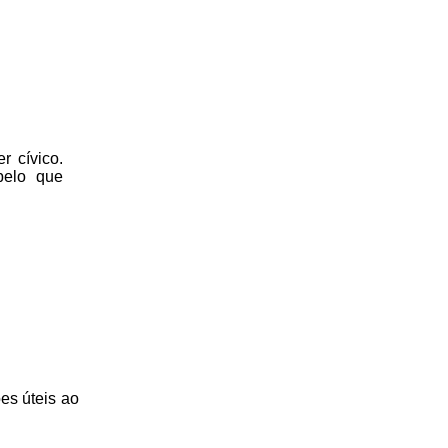
r cívico.
pelo que
es úteis
ao