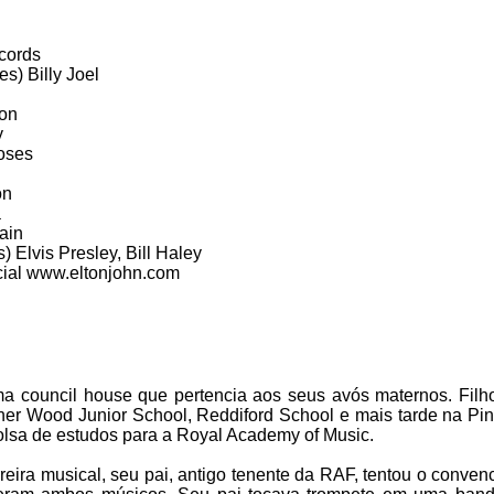
cords
es) Billy Joel
on
y
oses
on
a
ain
s) Elvis Presley, Bill Haley
cial www.eltonjohn.com
 council house que pertencia aos seus avós maternos. Filh
nner Wood Junior School, Reddiford School e mais tarde na Pi
olsa de estudos para a Royal Academy of Music.
eira musical, seu pai, antigo tenente da RAF, tentou o convenc