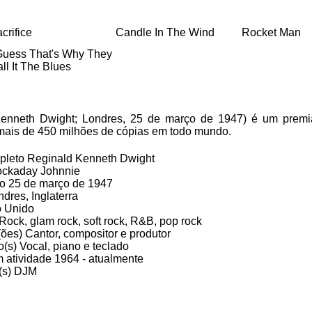
crifice
Candle In The Wind
Rocket Man
Guess That's Why They
ll It The Blues
Kenneth Dwight; Londres, 25 de março de 1947) é um premia
 mais de 450 milhões de cópias em todo mundo.
leto Reginald Kenneth Dwight
ockaday Johnnie
o 25 de março de 1947
dres, Inglaterra
o Unido
Rock, glam rock, soft rock, R&B, pop rock
es) Cantor, compositor e produtor
o(s) Vocal, piano e teclado
 atividade 1964 - atualmente
(s) DJM