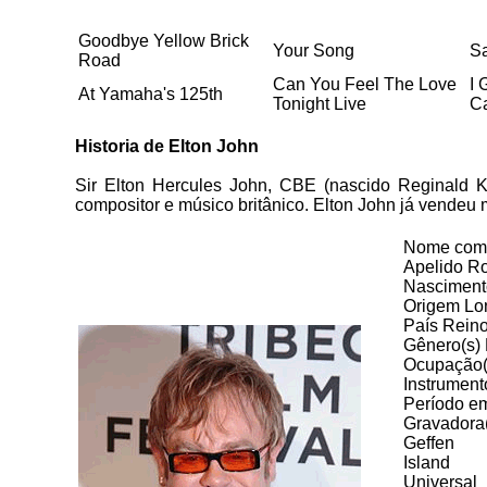
Goodbye Yellow Brick
Your Song
Sa
Road
Can You Feel The Love
I 
At Yamaha's 125th
Tonight Live
Ca
Historia de Elton John
Sir Elton Hercules John, CBE (nascido Reginald 
compositor e músico britânico. Elton John já vendeu
Nome comp
Apelido R
Nasciment
Origem Lon
País Rein
Gênero(s) 
Ocupação(õ
Instrument
Período em
Gravadora
Geffen
Island
Universal