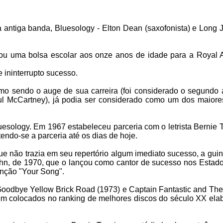
 antiga banda, Bluesology - Elton Dean (saxofonista) e Long 
u uma bolsa escolar aos onze anos de idade para a Royal 
 ininterrupto sucesso.
o sendo o auge de sua carreira (foi considerado o segundo a
l McCartney), já podia ser considerado como um dos maiore
uesology. Em 1967 estabeleceu parceria com o letrista Bernie 
endo-se a parceria até os dias de hoje.
e não trazia em seu repertório algum imediato sucesso, a gui
ohn, de 1970, que o lançou como cantor de sucesso nos Estad
anção "Your Song".
oodbye Yellow Brick Road (1973) e Captain Fantastic and The
m colocados no ranking de melhores discos do século XX ela