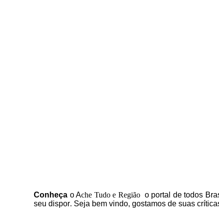
C
onheça
o
A
che Tudo e Região
o portal
de todos Bras
seu dispor
.
Seja b
em vindo
, g
ostamos de suas crítica