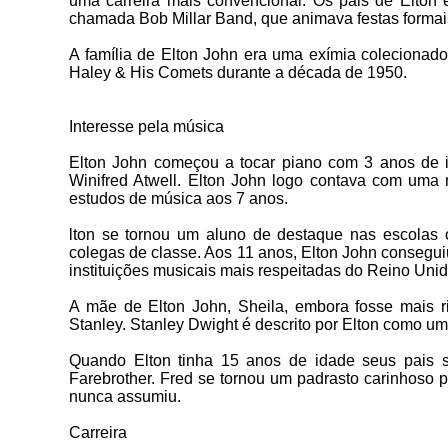
uma carreira mais convencional. Os pais de Elto
chamada Bob Millar Band, que animava festas formai
A família de Elton John era uma exímia colecionadora
Haley & His Comets durante a década de 1950.
Interesse pela música
Elton John começou a tocar piano com 3 anos de i
Winifred Atwell. Elton John logo contava com uma 
estudos de música aos 7 anos.
lton se tornou um aluno de destaque nas escolas
colegas de classe. Aos 11 anos, Elton John consegu
instituições musicais mais respeitadas do Reino Unid
A mãe de Elton John, Sheila, embora fosse mais r
Stanley. Stanley Dwight é descrito por Elton como um
Quando Elton tinha 15 anos de idade seus pais s
Farebrother. Fred se tornou um padrasto carinhoso p
nunca assumiu.
Carreira