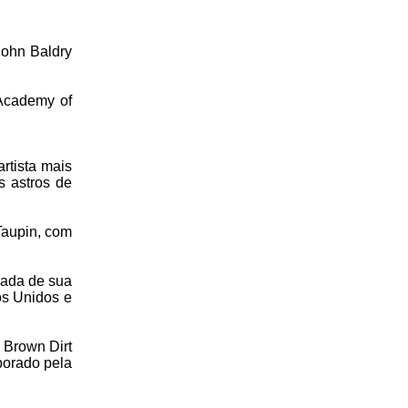
John Baldry
Academy of
rtista mais
s astros de
Taupin, com
nada de sua
os Unidos e
 Brown Dirt
borado pela