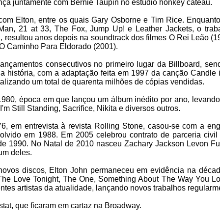
nça juntamente com Bernie Taupin no estúdio honkey cateâu.
 com Elton, entre os quais Gary Osborne e Tim Rice. Enquanto
 Man, 21 at 33, The Fox, Jump Up! e Leather Jackets, o tra
 resultou anos depois na soundtrack dos filmes O Rei Leão (1
e O Caminho Para Eldorado (2001).
 lançamentos consecutivos no primeiro lugar da Billboard, send
a história, com a adaptação feita em 1997 da canção Candle 
lizando um total de quarenta milhões de cópias vendidas.
980, época em que lançou um álbum inédito por ano, levando
m Still Standing, Sacrifice, Nikita e diversos outros.
6, em entrevista à revista Rolling Stone, casou-se com a en
olvido em 1988. Em 2005 celebrou contrato de parceria civi
de 1990. No Natal de 2010 nasceu Zachary Jackson Levon Fu
um deles.
novos discos, Elton John permaneceu em evidência na déca
he Love Tonight, The One, Something About The Way You Loo
tes artistas da atualidade, lançando novos trabalhos regularm
stat, que ficaram em cartaz na Broadway.