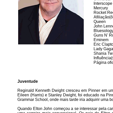
Interscope
Mercury
Rocket Re
Afiliação(õ
Queen
John Lenn
Bluesolog
Guns N' R
Eminem
Eric Clapt
Lady Gag
Shania Tw
Influência(
Página ofi
Juventude
Reginald Kenneth Dwight cresceu em Pinner em uma
Eileen (Harris) e Stanley Dwight, foi educado na Pi
Grammar School, onde mais tarde iria adquirir uma b
Quando Elton John começou a se interessar pela carr