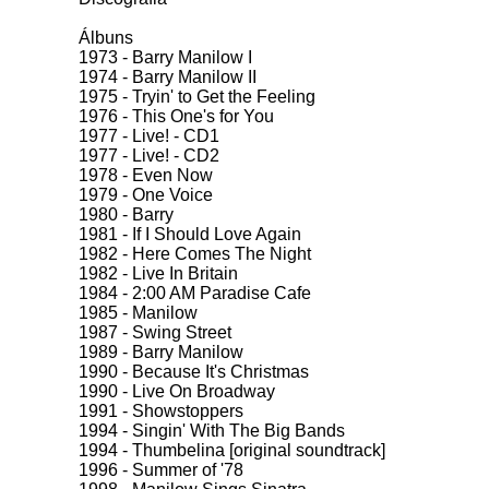
Álbuns
1973 - Barry Manilow I
1974 - Barry Manilow II
1975 - Tryin' to Get the Feeling
1976 - This One's for You
1977 - Live! - CD1
1977 - Live! - CD2
1978 - Even Now
1979 - One Voice
1980 - Barry
1981 - If I Should Love Again
1982 - Here Comes The Night
1982 - Live In Britain
1984 - 2:00 AM Paradise Cafe
1985 - Manilow
1987 - Swing Street
1989 - Barry Manilow
1990 - Because It's Christmas
1990 - Live On Broadway
1991 - Showstoppers
1994 - Singin' With The Big Bands
1994 - Thumbelina [original soundtrack]
1996 - Summer of '78