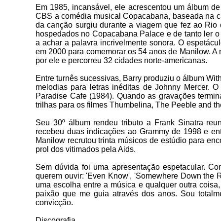
Em 1985, incansável, ele acrescentou um álbum de e
CBS a comédia musical Copacabana, baseada na c
da canção surgiu durante a viagem que fez ao Rio
hospedados no Copacabana Palace e de tanto ler o n
a achar a palavra incrivelmente sonora. O espetácu
em 2000 para comemorar os 54 anos de Manilow. A m
por ele e percorreu 32 cidades norte-americanas.
Entre turnês sucessivas, Barry produziu o álbum Wi
melodias para letras inéditas de Johnny Mercer. O
Paradise Cafe (1984). Quando as gravações termi
trilhas para os filmes Thumbelina, The Peeble and t
Seu 30º álbum rendeu tributo a Frank Sinatra reu
recebeu duas indicações ao Grammy de 1998 e entro
Manilow recrutou trinta músicos de estúdio para e
prol dos vitimados pela Aids.
Sem dúvida foi uma apresentação espetacular. Co
querem ouvir: 'Even Know', 'Somewhere Down the Ro
uma escolha entre a música e qualquer outra coisa
paixão que me guia através dos anos. Sou total
convicção.
Discografia