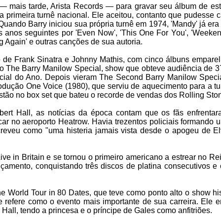
 mais tarde, Arista Records — para gravar seu álbum de est
 primeira turnê nacional. Ele aceitou, contanto que pudesse c
ando Barry iniciou sua própria turnê em 1974, 'Mandy' já era 
s anos seguintes por 'Even Now', 'This One For You', 'Weeke
ing Again' e outras canções de sua autoria.
to de Frank Sinatra e Johnny Mathis, com cinco álbuns empare
o The Barry Manilow Special, show que obteve audiência de 3
al do Ano. Depois vieram The Second Barry Manilow Specia
odução One Voice (1980), que serviu de aquecimento para a tur
ão no box set que bateu o recorde de vendas dos Rolling Sto
ert Hall, as notícias da época contam que os fãs enfrentar
car no aeroporto Heatrow. Havia trezentos policiais formando 
creveu como "uma histeria jamais vista desde o apogeu de El
ive in Britain e se tornou o primeiro americano a estrear no R
mento, conquistando três discos de platina consecutivos e 
e World Tour in 80 Dates, que teve como ponto alto o show his
e refere como o evento mais importante de sua carreira. Ele e
Hall, tendo a princesa e o príncipe de Gales como anfitriões.