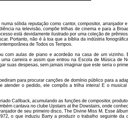
 numa sólida reputação como cantor, compositor, arranjador e 
diência na televisão, compõe trilhas de cinema e para a Broa
cesso está devidamente ilustrado por uma coleção de prêmio
. Portanto, não é à toa que a bíblia da indústria fonográfic
 Contemporânea de Todos os Tempos.
 com aulas de piano e acordeão na casa de um vizinho. 
o uma carreira e assim que entrou na Escola de Música de N
r suas despesas, sem jamais imaginar que este seria o prime
pediram para procurar canções de domínio público para a ada
tender o pedido, ele compôs a trilha inteira! E o musical 
seriado Callback, acumulando as funções de compositor, produto
ambém cantava no clube Upstairs at the Dowstairs, onde conhec
arranjador de seu primeiro disco, The Divine Miss M. Esse álb
2, o que induziu Barry a produzir o trabalho seguinte da c