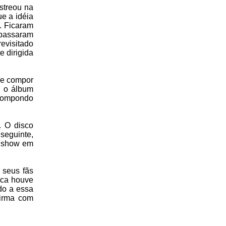
streou na
e a idéia
. Ficaram
 passaram
evisitado
 dirigida
de compor
a o álbum
 compondo
. O disco
seguinte,
m show em
 seus fãs
nca houve
do a essa
firma com