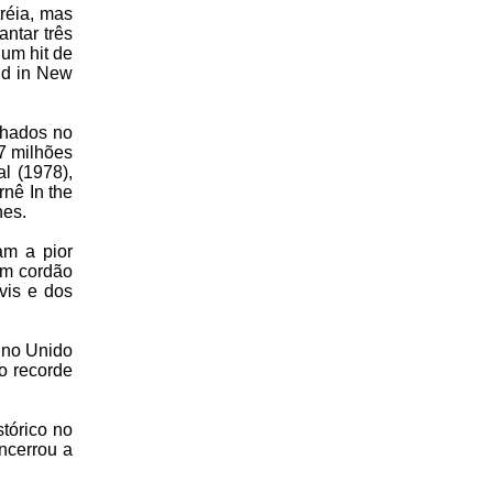
réia, mas
antar três
um hit de
nd in New
lhados no
7 milhões
l (1978),
nê In the
nes.
am a pior
um cordão
vis e dos
eino Unido
o recorde
tórico no
ncerrou a