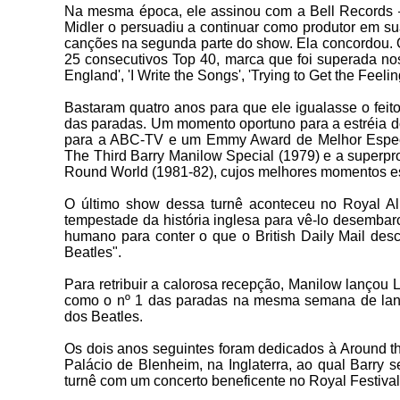
Na mesma época, ele assinou com a Bell Records —
Midler o persuadiu a continuar como produtor em sua
canções na segunda parte do show. Ela concordou. Qu
25 consecutivos Top 40, marca que foi superada no
England', 'I Write the Songs', 'Trying to Get the Feel
Bastaram quatro anos para que ele igualasse o fei
das paradas. Um momento oportuno para a estréia d
para a ABC-TV e um Emmy Award de Melhor Especi
The Third Barry Manilow Special (1979) e a superpr
Round World (1981-82), cujos melhores momentos est
O último show dessa turnê aconteceu no Royal Alb
tempestade da história inglesa para vê-lo desembar
humano para conter o que o British Daily Mail des
Beatles".
Para retribuir a calorosa recepção, Manilow lançou L
como o nº 1 das paradas na mesma semana de lança
dos Beatles.
Os dois anos seguintes foram dedicados à Around th
Palácio de Blenheim, na Inglaterra, ao qual Barry s
turnê com um concerto beneficente no Royal Festival 