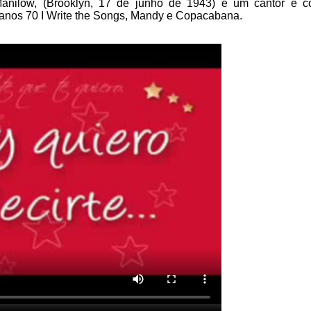
anilow, (Brooklyn, 17 de junho de 1943) é um cantor e c
 anos 70 I Write the Songs, Mandy e Copacabana.