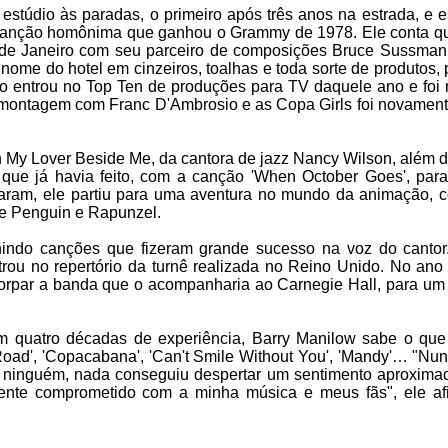
stúdio às paradas, o primeiro após três anos na estrada, e e
anção homônima que ganhou o Grammy de 1978. Ele conta qu
 de Janeiro com seu parceiro de composições Bruce Sussman
ome do hotel em cinzeiros, toalhas e toda sorte de produtos,
lo entrou no Top Ten de produções para TV daquele ano e foi r
ontagem com Franc D'Ambrosio e as Copa Girls foi novamente
th My Lover Beside Me, da cantora de jazz Nancy Wilson, além 
 que já havia feito, com a canção 'When October Goes', par
naram, ele partiu para uma aventura no mundo da animação,
he Penguin e Rapunzel.
nindo canções que fizeram grande sucesso na voz do cantor
u no repertório da turnê realizada no Reino Unido. No ano 
ncorpar a banda que o acompanharia ao Carnegie Hall, para u
m quatro décadas de experiência, Barry Manilow sabe o que
ad', 'Copacabana', 'Can't Smile Without You', 'Mandy'… "Nu
, ninguém, nada conseguiu despertar um sentimento aproxima
mente comprometido com a minha música e meus fãs", ele a