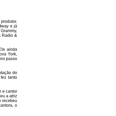
produtor.
dway e já
s Grammy,
a Radio &
Ele ainda
ova York,
iro passo
ptação do
fez tanto
r e cantor
eu a atriz
um recebeu
antora, o