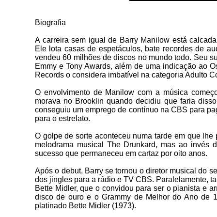
Biografia
A carreira sem igual de Barry Manilow está calcada
Ele lota casas de espetáculos, bate recordes de au
vendeu 60 milhões de discos no mundo todo. Seu su
Emmy e Tony Awards, além de uma indicação ao Oscar
Records o considera imbatível na categoria Adulto
O envolvimento de Manilow com a música começou
morava no Brooklin quando decidiu que faria diss
conseguiu um emprego de contínuo na CBS para paga
para o estrelato.
O golpe de sorte aconteceu numa tarde em que lhe 
melodrama musical The Drunkard, mas ao invés de a
sucesso que permaneceu em cartaz por oito anos.
Após o debut, Barry se tornou o diretor musical do 
dos jingles para a rádio e TV CBS. Paralelamente, t
Bette Midler, que o convidou para ser o pianista e 
disco de ouro e o Grammy de Melhor do Ano de 197
platinado Bette Midler (1973).