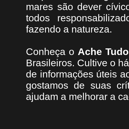
mares são dever cívic
todos responsabiliza
fazendo a natureza.
Conheça
o
A
che Tudo
Brasileiros. Cultive o h
de informações úteis
ao
g
ostamos de suas crí
ajudam a melhorar a ca