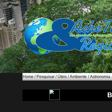
Home
/
Pesquisar
/
Úteis
/
Ambiente
/
Astronomia
B