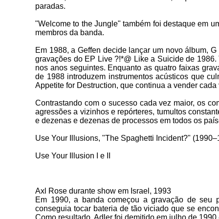
paradas.
"Welcome to the Jungle" também foi destaque em um
membros da banda.
Em 1988, a Geffen decide
lançar um novo álbum, G 
gravações do EP Live ?!*@ Like a Suicide de 1986. 
nos anos seguintes. Enquanto as quatro faixas gra
de 1988 introduzem instrumentos acústicos que cu
Appetite for Destruction, que continua a vender cada
Contrastando com o
sucesso cada vez maior, os co
agressões a vizinhos e repórteres, tumultos constan
e dezenas e dezenas de processos em todos os país
Use Your Illusions, "The Spaghetti Incident?" (1990
Use Your Illusion I e II
Axl Rose
durante show em Israel, 1993
Em 1990, a
banda começou a gravação de seu pr
conseguia tocar bateria de tão viciado que se enco
Como resultado, Adler foi demitido em julho de 1990 