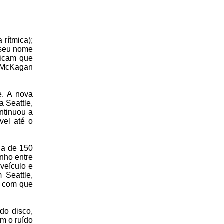
 rítmica);
o seu nome
dicam que
ff McKagan
e. A nova
 Seattle,
ntinuou a
vel até o
ca de 150
inho entre
veículo e
 Seattle,
o com que
do disco,
om o ruído