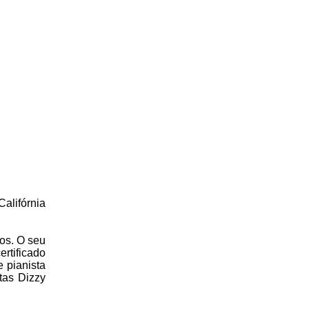
alifórnia
os. O seu
rtificado
e pianista
tas Dizzy