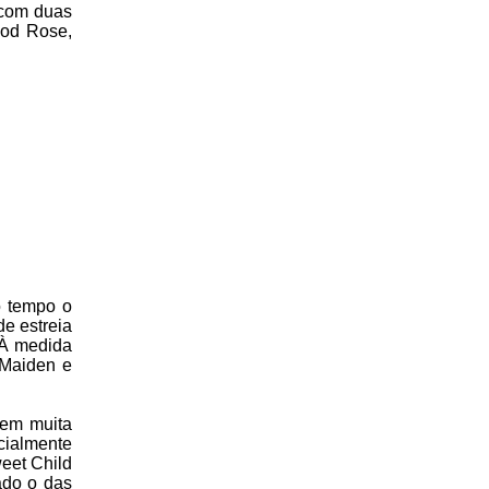
 com duas
ood Rose,
o tempo o
de estreia
 À medida
 Maiden e
sem muita
cialmente
eet Child
çado o das