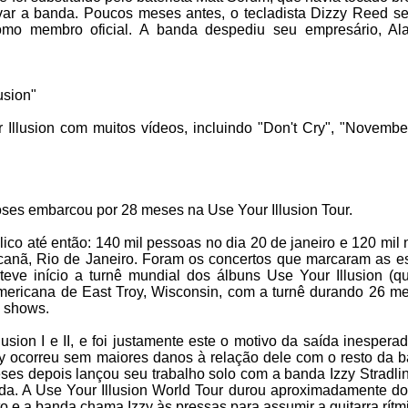
var a banda. Poucos meses antes, o tecladista Dizzy Reed se
mo membro oficial. A banda despediu seu empresário, Al
usion"
lusion com muitos vídeos, incluindo "Don't Cry", "Novembe
ses embarcou por 28 meses na Use Your Illusion Tour.
ico até então: 140 mil pessoas no dia 20 de janeiro e 120 mil 
acanã, Rio de Janeiro. Foram os concertos que marcaram as es
ve início a turnê mundial dos álbuns Use Your Illusion (q
ericana de East Troy, Wisconsin, com a turnê durando 26 m
s shows.
sion I e II, e foi justamente este o motivo da saída inespera
zzy ocorreu sem maiores danos à relação dele com o resto da b
eses depois lançou seu trabalho solo com a banda Izzy Stradli
a. A Use Your Illusion World Tour durou aproximadamente do
 e a banda chama Izzy às pressas para assumir a guitarra rítm