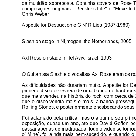
da multidão sobreposta. Continha covers de Rose T
composições originais: "Reckless Life" e "Move to
Chris Weber.
Appetite for Destruction e G N' R Lies (1987-1989)
Slash on stage in Nijmegen, the Netherlands, 2005
Axl Rose on stage in Tel Aviv, Israel, 1993
O Guitarrista Slash e o vocalista Axl Rose eram os 
As dificuldades não durariam muito. Appetite for 
primeiro disco de estreia de uma banda de hard rock
que mais vendeu na história do rock, com cerca de
que o disco vendia mais e mais, a banda prosseg
Rolling Stones, e posteriormente encabeçando seus 
Foi
aclamado pela crítica, mas o álbum e seu prim
exposição, quase um ano, até que David Geffen pedi
passar apenas de madrugada, logo o vídeo se tornou
o' Mine", foi ainda mais bem-sucedido, e quando o t