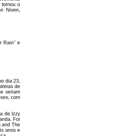
 tornou o
an Niven,
r Rain" e
no dia 23,
treias de
ue seriam
eses, com
da de Izzy
anda. Foi
n and The
is anos e
ica.