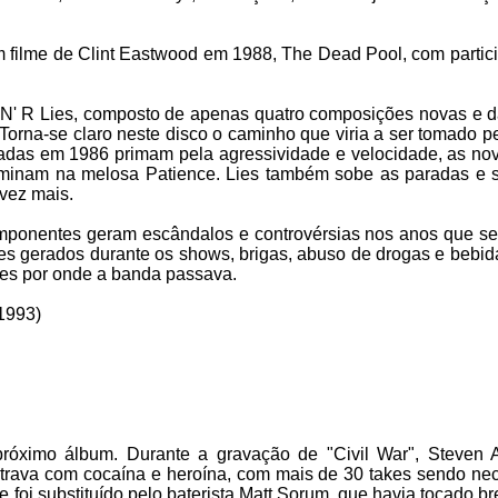
 filme de Clint Eastwood em 1988, The Dead Pool, com partic
N' R Lies, composto de apenas quatro composições novas e d
Torna-se claro neste disco o caminho que viria a ser tomado p
vadas em 1986 primam pela agressividade e velocidade, as nov
lminam na melosa Patience. Lies também sobe as paradas e s
 vez mais.
mponentes geram escândalos e controvérsias nos anos que s
tes gerados durante os shows, brigas, abuso de drogas e bebid
es por onde a banda passava.
–1993)
óximo álbum. Durante a gravação de "Civil War", Steven 
ntrava com cocaína e heroína, com mais de 30 takes sendo nec
e foi substituído pelo baterista Matt Sorum, que havia tocado 