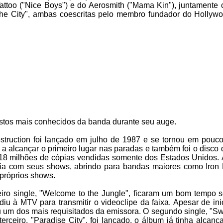
attoo ("Nice Boys") e do Aerosmith ("Mama Kin"), juntamente
 the City", ambas coescritas pelo membro fundador do Hollyw
rostos mais conhecidos da banda durante seu auge.
Destruction foi lançado em julho de 1987 e se tornou em pouc
 a alcançar o primeiro lugar nas paradas e também foi o disco 
 18 milhões de cópias vendidas somente dos Estados Unidos.
uia com seus shows, abrindo para bandas maiores como Iron
próprios shows.
eiro single, "Welcome to the Jungle", ficaram um bom tempo 
u à MTV para transmitir o videoclipe da faixa. Apesar de ini
 um dos mais requisitados da emissora. O segundo single, "Sw
erceiro, "Paradise City", foi lançado, o álbum já tinha alcan