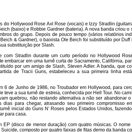
 do Hollywood Rose Axl Rose (vocais) e Izzy Stradlin (guitarra
Beich (baixo) e Robbie Gardner (bateria). A nova banda criou 
bros do grupo. Depois de pouco tempo (vários relatórios in
Beich & Gardner), o baixista Ole Beich foi substituído por Du
sua substituição por Slash.
com Stradlin durante um curto período no Hollywood Ros
e embarcar em uma turnê curta de Sacramento, Califórnia, para
stituído por um amigo de Slash, Steven Adler. A banda, que co
ida de Tracii Guns, estabeleceu a sua primeira linha está
em 6 de Junho de 1986, no Troubador em Hollywood, para cer
e teve a sua turnê de estreia, conhecida por Hell Tour. No cam
vam quebrou, não restando alternativa a não ser abandonar o 
s dias para chegar, atrasando seu primeiro compromisso em
urnê inicial do Guns N' Roses pelos Estados Unidos, fazend
ar para casa.
um EP (disco de menor duração) com quatro músicas. O nome 
 Suicide, composto por quatro faixas de fitas demo da banda c