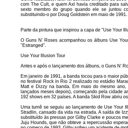
com The Cult, e quem Axl havia creditado para sal
sexto membro do grupo quando ele se juntou co
substituindo-o por Doug Goldstein em maio de 1991.
Parte da pintura que inspirou a capa de "Use Your Ill
O Guns N' Roses acompanhou os álbuns Use Your Il
"Estranged".
Use Your Illusion Tour
Antes e após o lançamento dos álbuns, o Guns N' Ro
Em
janeiro de 1991, a banda tocou para o maior públ
no festival Rock in Rio 2 realizado no estádio Mar
Matt e Dizzy na banda. Em maio do mesmo ano, te
lançados meses depois), começando pela cidade am
192 shows em 32 países. A banda Skid Row abriu o
Uma
turnê se seguiu ao lançamento de Use Your Illu
Stradlin, cansado da vida na estrada. A saída de I
substituído às pressas por Gilby Clarke e poucos m
Juju Hounds, que não obteve a repercussão esperad
no começo de 1993, Gilby sofreu um acidente de moto