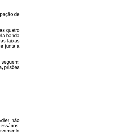
ipação de
as quatro
ela banda
as faixas
e junta a
e seguem:
a, prisões
Adler não
essários.
brevemente