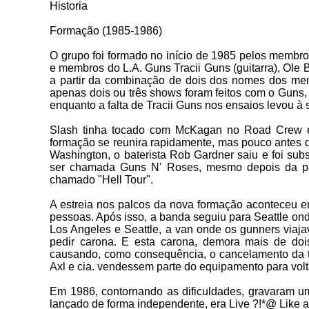
Historia
Formação (1985-1986)
O grupo foi formado no início de 1985 pelos membros
e membros do L.A. Guns Tracii Guns (guitarra), Ole 
a partir da combinação de dois dos nomes dos mem
apenas dois ou três shows foram feitos com o Guns, 
enquanto a falta de Tracii Guns nos ensaios levou à 
Slash tinha tocado com McKagan no Road Crew e 
formação se reunira rapidamente, mas pouco antes d
Washington, o baterista Rob Gardner saiu e foi sub
ser chamada Guns N' Roses, mesmo depois da part
chamado "Hell Tour".
A estreia nos palcos da nova formação aconteceu 
pessoas. Após isso, a banda seguiu para Seattle ond
Los Angeles e Seattle, a van onde os gunners viaja
pedir carona. E esta carona, demora mais de doi
causando, como consequência, o cancelamento da t
Axl e cia. vendessem parte do equipamento para volt
Em 1986,
contornando as dificuldades, gravaram 
lançado de forma independente, era Live ?!*@ Like a