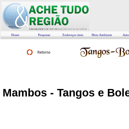
Home
Pesquisar
Endereços úteis
Meio Ambiente
Astr
Mambos - Tangos e Bol
Bolero