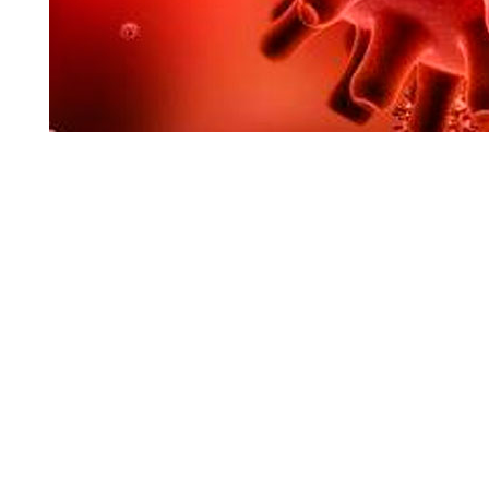
As análises foram feit
2010, de dois morce
shameli no Camboja.
Apesar do percentual 
os coronavírus, há 
genoma referente à prot