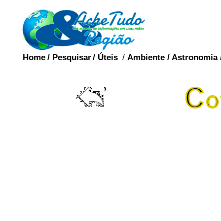
Home
/
Pesquisar
/
Úteis
/
Ambiente
/
Astronomia
Candidato a preside
buscas da Policia Feder