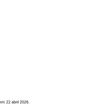
to de ler, temos
diversidade de
 sugestões, elas nos ajudam a
em:
22 abril 2026
.