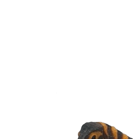
Dino bicudo e sem dentes 
Quer se manter informado, t
aqui!
RIO - Uma nova espécie de d
manhã desta quinta-feira, 
Federal do Rio de Janeiro (
Catarina (Cenpaleo). É a pr
crucial na compreensão da ev