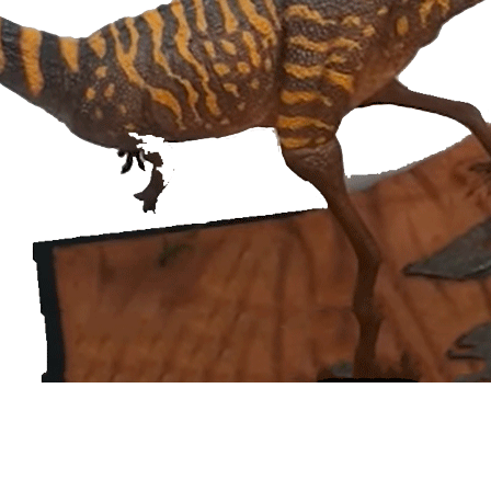
izada revelou que, apesar de pertencer ao gr
os como o Thyranossaurus rex -, a Berthasaura 
 uma lâmina óssea bem desenvolvida na arcada su