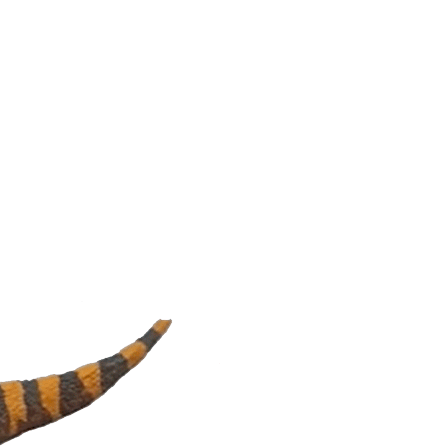
 surgiram as aves
 exclusivas?Assine o Estadão
poldinae, foi apresentada na
oppe, ambos da Universidade
dade do Contestado, em Santa
atina. A descoberta pode ser