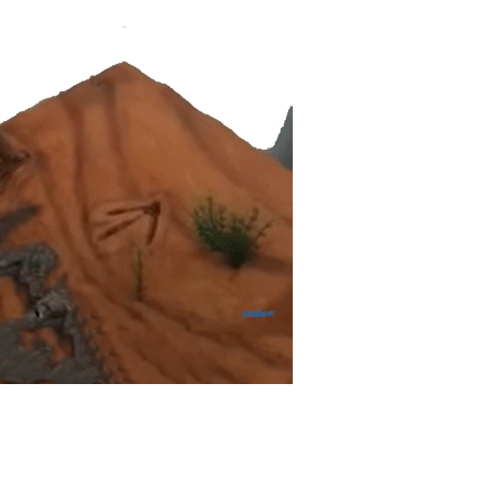
upo dos terópodes - em que
não tinha dentes. Era dotada
perior. É muito diferente de