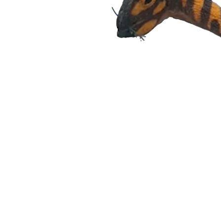
Uma tomografia computador
predominam animais carnívor
de uma espécie de bico, com