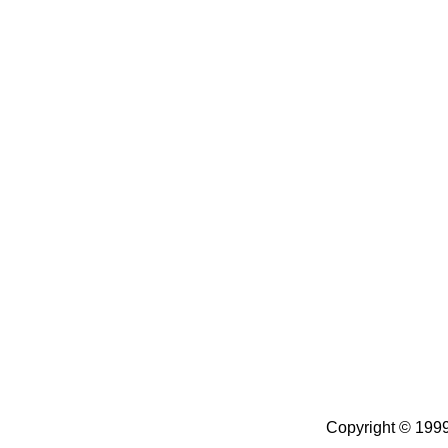
Conheça
o
A
che Tudo e Re
informações úteis
ao seu dis
melhorar a cada ano.
Copyright © 1999