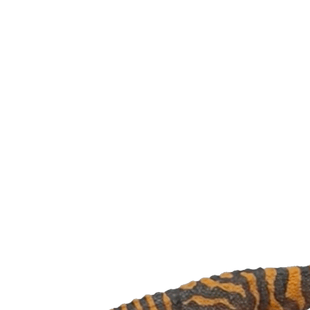
achado no Paraná pode ajudar a entender como
er acesso a mais de 60 colunistas e reportagens
inossauro brasileiro, chamada de Berthasaura leo
18, por pesquisadores do Museu Nacional e da C
UFRJ), e do Centro Paleontológico da Universi
imeira espécie desdentada já achada na América L
olução desses répteis.