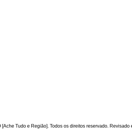
gião
o portal
de todos Brasileiros. Cultive o hábi
por
.
Seja b
em vindo
, g
ostamos de suas críticas e
 [Ache Tudo e Região]. Todos os direitos reservado
.
Revisado